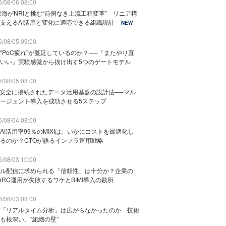
/08/06 08:00
東海がNRIと挑む“前例なき上流工程変革” リニア構
支えるAI活用と変化に適応できる組織設計
NEW
/08/05 09:00
“PoC疲れ”が蔓延しているのか？──「またやり直
いい」実験感覚から抜け出す5つのゲートモデル
/08/05 08:00
と安全に接続されたデータ活用基盤の設計法──マル
ージェント導入を成功させる5ステップ
/08/04 08:00
AI活用率99％のMIXIは、いかにコストを最適化し
るのか？CTOが語るインフラ運用戦略
/08/03 10:00
ル配信に求められる「信頼性」は十分か？企業の
ARC運用が失敗するワケとBIMI導入の勘所
/08/03 08:00
「リアルタイム分析」は広がらなかったのか 技術
も根深い、“組織の壁”