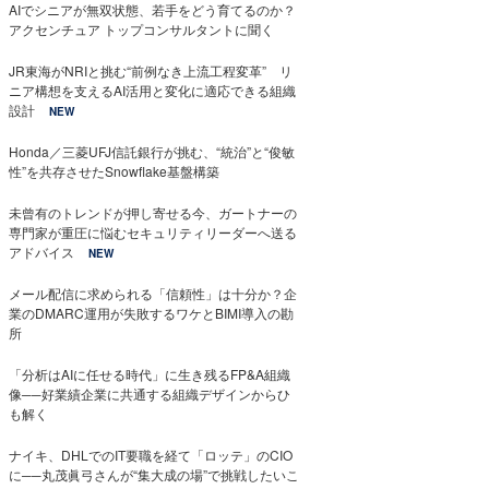
AIでシニアが無双状態、若手をどう育てるのか？
アクセンチュア トップコンサルタントに聞く
JR東海がNRIと挑む“前例なき上流工程変革” リ
ニア構想を支えるAI活用と変化に適応できる組織
設計
NEW
Honda／三菱UFJ信託銀行が挑む、“統治”と“俊敏
性”を共存させたSnowflake基盤構築
未曾有のトレンドが押し寄せる今、ガートナーの
専門家が重圧に悩むセキュリティリーダーへ送る
アドバイス
NEW
メール配信に求められる「信頼性」は十分か？企
業のDMARC運用が失敗するワケとBIMI導入の勘
所
「分析はAIに任せる時代」に生き残るFP&A組織
像──好業績企業に共通する組織デザインからひ
も解く
ナイキ、DHLでのIT要職を経て「ロッテ」のCIO
に──丸茂眞弓さんが“集大成の場”で挑戦したいこ