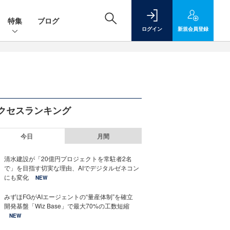
特集
ブログ
ログイン
新規
会員登録
クセスランキング
今日
月間
清水建設が「20億円プロジェクトを常駐者2名
で」を目指す切実な理由、AIでデジタルゼネコン
にも変化
NEW
みずほFGがAIエージェントの“量産体制”を確立
開発基盤「Wiz Base」で最大70%の工数短縮
NEW