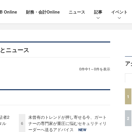
B Online
財務・会計Online
ニュース
記事
イベント
記事とニュース
ア
0件中1～0件を表示
1
駐者2
未曾有のトレンドが押し寄せる今、ガート
2
タル
6
ナーの専門家が重圧に悩むセキュリティリ
ーダーへ送るアドバイス
NEW