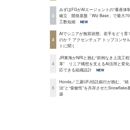
みずほFGがAIエージェントの“量産体制
2
確立 開発基盤「Wiz Base」で最大7
工数短縮
NEW
AIでシニアが無双状態、若手をどう育
3
のか？ アクセンチュア トップコンサ
トに聞く
JR東海がNRIと挑む“前例なき上流工程
4
革” リニア構想を支えるAI活用と変
応できる組織設計
NEW
Honda／三菱UFJ信託銀行が挑む、“統
5
治”と“俊敏性”を共存させたSnowflak
築