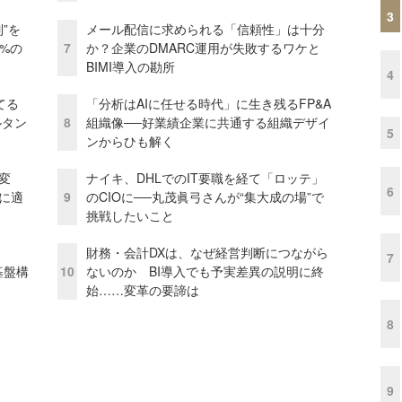
3
”を
メール配信に求められる「信頼性」は十分
0%の
7
か？企業のDMARC運用が失敗するワケと
BIMI導入の勘所
4
てる
「分析はAIに任せる時代」に生き残るFP&A
ルタン
8
組織像──好業績企業に共通する組織デザイ
5
ンからひも解く
変
ナイキ、DHLでのIT要職を経て「ロッテ」
6
化に適
9
のCIOに──丸茂眞弓さんが“集大成の場”で
挑戦したいこと
財務・会計DXは、なぜ経営判断につながら
7
e基盤構
10
ないのか BI導入でも予実差異の説明に終
始……変革の要諦は
8
9