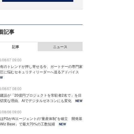
着記事
記事
ニュース
/08/07 09:00
有のトレンドが押し寄せる今、ガートナーの専門家
圧に悩むセキュリティリーダーへ送るアドバイス
EW
/08/07 08:00
建設が「20億円プロジェクトを常駐者2名で」を目
切実な理由、AIでデジタルゼネコンにも変化
NEW
/08/06 09:00
ほFGがAIエージェントの“量産体制”を確立 開発基
Wiz Base」で最大70%の工数短縮
NEW