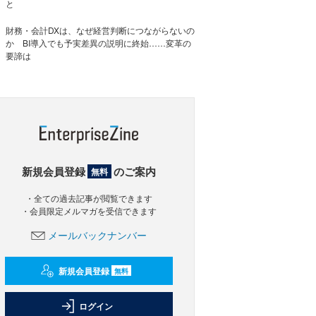
と
財務・会計DXは、なぜ経営判断につながらないの
か BI導入でも予実差異の説明に終始……変革の
要諦は
新規会員登録
のご案内
無料
・全ての過去記事が閲覧できます
・会員限定メルマガを受信できます
メールバックナンバー
新規会員登録
無料
ログイン