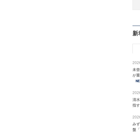
新
2026
未曾
が重
N
2026
清水
指す
2026
みず
盤「