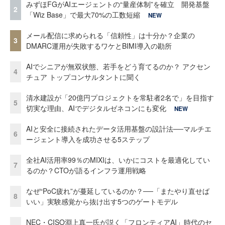
みずほFGがAIエージェントの“量産体制”を確立 開発基盤
2
「Wiz Base」で最大70%の工数短縮
NEW
メール配信に求められる「信頼性」は十分か？企業の
3
DMARC運用が失敗するワケとBIMI導入の勘所
AIでシニアが無双状態、若手をどう育てるのか？ アクセン
4
チュア トップコンサルタントに聞く
清水建設が「20億円プロジェクトを常駐者2名で」を目指す
5
切実な理由、AIでデジタルゼネコンにも変化
NEW
AIと安全に接続されたデータ活用基盤の設計法──マルチエ
6
ージェント導入を成功させる5ステップ
全社AI活用率99％のMIXIは、いかにコストを最適化してい
7
るのか？CTOが語るインフラ運用戦略
なぜ“PoC疲れ”が蔓延しているのか？──「またやり直せば
8
いい」実験感覚から抜け出す5つのゲートモデル
NEC・CISO淵上真一氏が説く「フロンティアAI」時代のセ