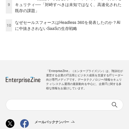
9
キュリティ──「対峙すべきは未知ではなく、高速化された
既存の課題」
なぜセールスフォースはHeadless 360を発表したのか？AI
10
に中抜きされないSaaSの生存戦略
「EnterpriseZine」（エンタープライズジン）は、翔泳社が
運営する企業のIT活用とビジネス成長を支援するITリーダー
向け専門メディアです。データテクノロジー/情報セキュリ
ティ/システム運用の最新動向を中心に、企業ITに関する多
様な情報をお届けしています。
メールバックナンバー