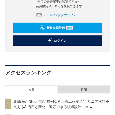
・全ての過去記事が閲覧できます
・会員限定メルマガを受信できます
メールバックナンバー
新規会員登録
無料
ログイン
アクセスランキング
今日
月間
JR東海がNRIと挑む“前例なき上流工程変革” リニア構想を
1
支えるAI活用と変化に適応できる組織設計
NEW