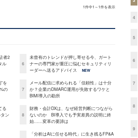
1件中1～1件を表示
4
5
駐者2
未曾有のトレンドが押し寄せる今、ガート
6
タル
6
ナーの専門家が重圧に悩むセキュリティリ
ーダーへ送るアドバイス
NEW
”を
メール配信に求められる「信頼性」は十分
7
0%の
7
か？企業のDMARC運用が失敗するワケと
BIMI導入の勘所
8
てる
財務・会計DXは、なぜ経営判断につながら
ルタン
8
ないのか BI導入でも予実差異の説明に終
始……変革の要諦は
9
「分析はAIに任せる時代」に生き残るFP&A