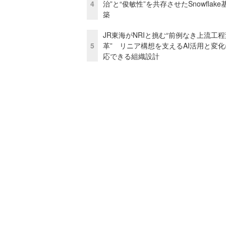
4
治”と“俊敏性”を共存させたSnowflak
築
JR東海がNRIと挑む“前例なき上流工程
5
革” リニア構想を支えるAI活用と変
応できる組織設計