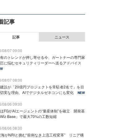
着記事
記事
ニュース
/08/07 09:00
有のトレンドが押し寄せる今、ガートナーの専門家
圧に悩むセキュリティリーダーへ送るアドバイス
EW
/08/07 08:00
建設が「20億円プロジェクトを常駐者2名で」を目
切実な理由、AIでデジタルゼネコンにも変化
NEW
/08/06 09:00
ほFGがAIエージェントの“量産体制”を確立 開発基
Wiz Base」で最大70%の工数短縮
/08/06 08:00
東海がNRIと挑む“前例なき上流工程変革” リニア構