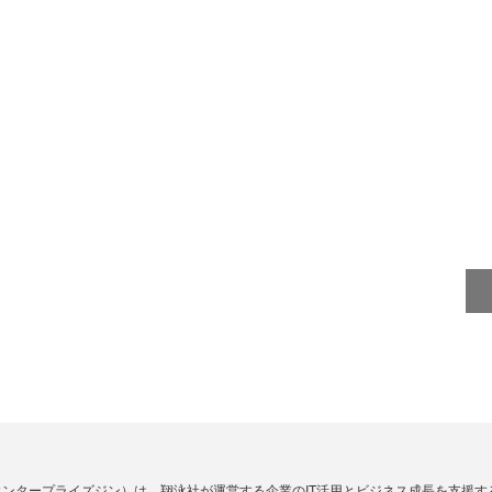
Zine」（エンタープライズジン）は、翔泳社が運営する企業のIT活用とビジネス成長を支