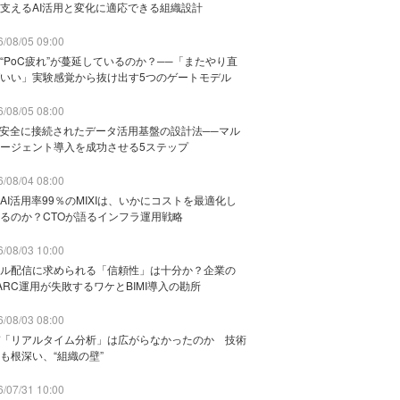
支えるAI活用と変化に適応できる組織設計
/08/05 09:00
“PoC疲れ”が蔓延しているのか？──「またやり直
いい」実験感覚から抜け出す5つのゲートモデル
/08/05 08:00
と安全に接続されたデータ活用基盤の設計法──マル
ージェント導入を成功させる5ステップ
/08/04 08:00
AI活用率99％のMIXIは、いかにコストを最適化し
るのか？CTOが語るインフラ運用戦略
/08/03 10:00
ル配信に求められる「信頼性」は十分か？企業の
ARC運用が失敗するワケとBIMI導入の勘所
/08/03 08:00
「リアルタイム分析」は広がらなかったのか 技術
も根深い、“組織の壁”
/07/31 10:00