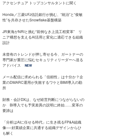
アクセンチュア トップコンサルタントに聞く
Honda／三菱UFJ信託銀行が挑む、“統治”と“俊敏
性”を共存させたSnowflake基盤構築
JR東海がNRIと挑む“前例なき上流工程変革” リ
ニア構想を支えるAI活用と変化に適応できる組織
設計
未曾有のトレンドが押し寄せる今、ガートナーの
専門家が重圧に悩むセキュリティリーダーへ送る
アドバイス
NEW
メール配信に求められる「信頼性」は十分か？企
業のDMARC運用が失敗するワケとBIMI導入の勘
所
財務・会計DXは、なぜ経営判断につながらないの
か BI導入でも予実差異の説明に終始……変革の
要諦は
「分析はAIに任せる時代」に生き残るFP&A組織
像──好業績企業に共通する組織デザインからひ
も解く