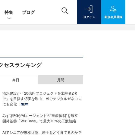
特集
ブログ
ログイン
新規
会員登録
クセスランキング
今日
月間
清水建設が「20億円プロジェクトを常駐者2名
で」を目指す切実な理由、AIでデジタルゼネコン
にも変化
NEW
みずほFGがAIエージェントの“量産体制”を確立
開発基盤「Wiz Base」で最大70%の工数短縮
AIでシニアが無双状態、若手をどう育てるのか？