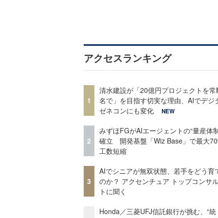
アクセスランキング
清水建設が「20億円プロジェクトを常
1
名で」を目指す切実な理由、AIでデジ
ゼネコンにも変化
NEW
みずほFGがAIエージェントの“量産体制
2
確立 開発基盤「Wiz Base」で最大7
工数短縮
AIでシニアが無双状態、若手をどう育
3
のか？ アクセンチュア トップコンサ
トに聞く
Honda／三菱UFJ信託銀行が挑む、“統