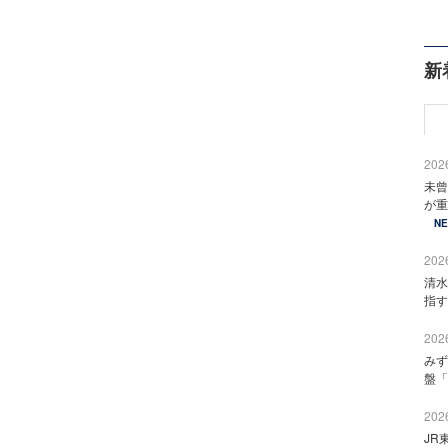
新
2026
未曾
が重
N
2026
清水
指す
2026
みず
盤「
2026
JR