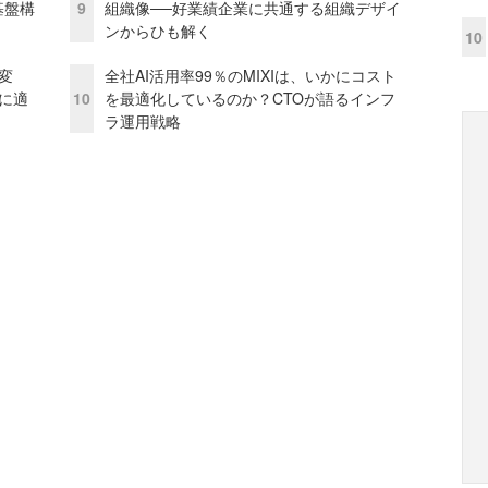
e基盤構
9
組織像──好業績企業に共通する組織デザイ
ンからひも解く
10
変
全社AI活用率99％のMIXIは、いかにコスト
化に適
10
を最適化しているのか？CTOが語るインフ
ラ運用戦略