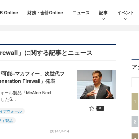
B Online
財務・会計Online
ニュース
記事
イベント
on Firewall」に関する記事とニュース
ア
が可能--マカフィー、次世代フ
ration Firewall」発表
製品「McAfee Next
したS...
1
0
イアウォール
ティ製品
2
2014/04/14
3