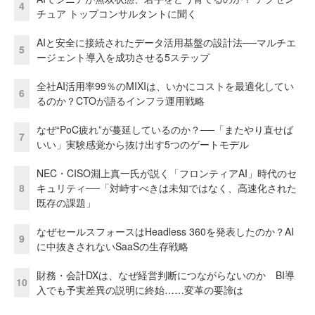
4
チュア トップコンサルタントに聞く
AIと安全に接続されたデータ活用基盤の設計法──マルチエ
5
ージェント導入を成功させる5ステップ
全社AI活用率99％のMIXIは、いかにコストを最適化してい
6
るのか？CTOが語るインフラ運用戦略
なぜ“PoC疲れ”が蔓延しているのか？──「またやり直せば
7
いい」実験感覚から抜け出す5つのゲートモデル
NEC・CISO淵上真一氏が説く「フロンティアAI」時代のセ
8
キュリティ──「対峙すべきは未知ではなく、高速化された
既存の課題」
なぜセールスフォースはHeadless 360を発表したのか？AI
9
に中抜きされないSaaSの生存戦略
財務・会計DXは、なぜ経営判断につながらないのか BI導
10
入でも予実差異の説明に終始……変革の要諦は