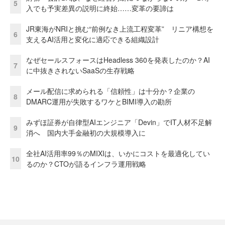
5
入でも予実差異の説明に終始……変革の要諦は
JR東海がNRIと挑む“前例なき上流工程変革” リニア構想を
6
支えるAI活用と変化に適応できる組織設計
なぜセールスフォースはHeadless 360を発表したのか？AI
7
に中抜きされないSaaSの生存戦略
メール配信に求められる「信頼性」は十分か？企業の
8
DMARC運用が失敗するワケとBIMI導入の勘所
みずほ証券が自律型AIエンジニア「Devin」でIT人材不足解
9
消へ 国内大手金融初の大規模導入に
全社AI活用率99％のMIXIは、いかにコストを最適化してい
10
るのか？CTOが語るインフラ運用戦略