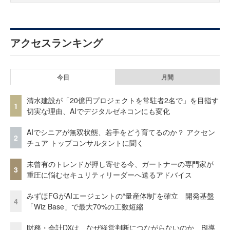
アクセスランキング
今日
月間
清水建設が「20億円プロジェクトを常駐者2名で」を目指す
1
切実な理由、AIでデジタルゼネコンにも変化
AIでシニアが無双状態、若手をどう育てるのか？ アクセン
2
チュア トップコンサルタントに聞く
未曾有のトレンドが押し寄せる今、ガートナーの専門家が
3
重圧に悩むセキュリティリーダーへ送るアドバイス
みずほFGがAIエージェントの“量産体制”を確立 開発基盤
4
「Wiz Base」で最大70%の工数短縮
財務・会計DXは、なぜ経営判断につながらないのか BI導