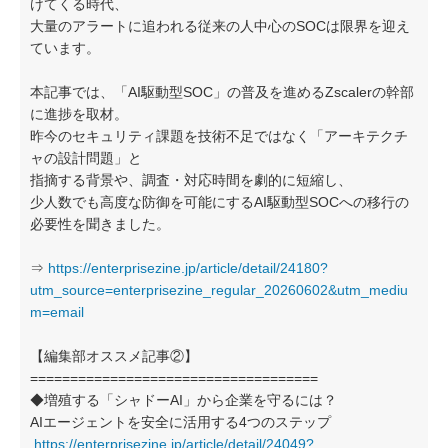
けてくる時代、
大量のアラートに追われる従来の人中心のSOCは限界を迎え
ています。
本記事では、「AI駆動型SOC」の普及を進めるZscalerの幹部
に進捗を取材。
昨今のセキュリティ課題を技術不足ではなく「アーキテクチ
ャの設計問題」と
指摘する背景や、調査・対応時間を劇的に短縮し、
少人数でも高度な防御を可能にするAI駆動型SOCへの移行の
必要性を聞きました。
⇒
https://enterprisezine.jp/article/detail/24180?
utm_source=enterprisezine_regular_20260602&utm_mediu
m=email
【編集部オススメ記事②】
====================================
◆増殖する「シャドーAI」から企業を守るには？
AIエージェントを安全に活用する4つのステップ
https://enterprisezine.jp/article/detail/24049?