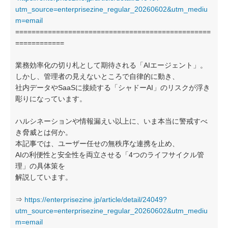
utm_source=enterprisezine_regular_20260602&utm_mediu
m=email
================================================
============
業務効率化の切り札として期待される「AIエージェント」。
しかし、管理者の見えないところで自律的に動き、
社内データやSaaSに接続する「シャドーAI」のリスクが浮き
彫りになっています。
ハルシネーションや情報漏えい以上に、いま本当に警戒すべ
き脅威とは何か。
本記事では、ユーザー任せの無秩序な連携を止め、
AIの利便性と安全性を両立させる「4つのライフサイクル管
理」の具体策を
解説しています。
⇒
https://enterprisezine.jp/article/detail/24049?
utm_source=enterprisezine_regular_20260602&utm_mediu
m=email