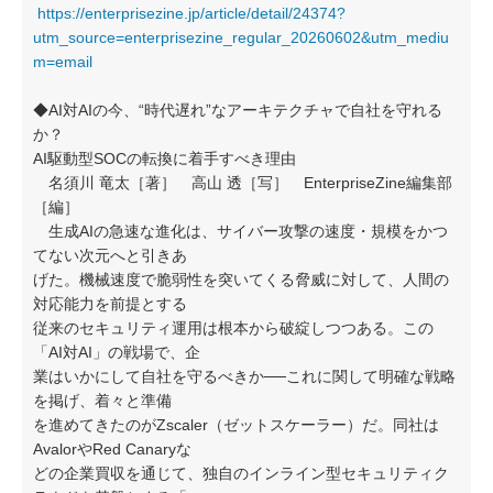
https://enterprisezine.jp/article/detail/24374?
utm_source=enterprisezine_regular_20260602&utm_mediu
m=email
◆AI対AIの今、“時代遅れ”なアーキテクチャで自社を守れる
か？
AI駆動型SOCの転換に着手すべき理由
名須川 竜太［著］ 高山 透［写］ EnterpriseZine編集部
［編］
生成AIの急速な進化は、サイバー攻撃の速度・規模をかつ
てない次元へと引きあ
げた。機械速度で脆弱性を突いてくる脅威に対して、人間の
対応能力を前提とする
従来のセキュリティ運用は根本から破綻しつつある。この
「AI対AI」の戦場で、企
業はいかにして自社を守るべきか──これに関して明確な戦略
を掲げ、着々と準備
を進めてきたのがZscaler（ゼットスケーラー）だ。同社は
AvalorやRed Canaryな
どの企業買収を通じて、独自のインライン型セキュリティク