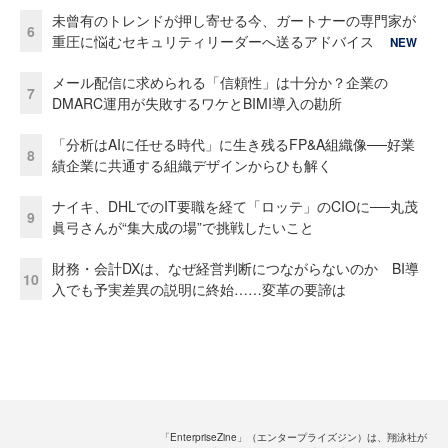
未曾有のトレンドが押し寄せる今、ガートナーの専門家が
6
重圧に悩むセキュリティリーダーへ送るアドバイス
NEW
メール配信に求められる「信頼性」は十分か？企業の
7
DMARC運用が失敗するワケとBIMI導入の勘所
「分析はAIに任せる時代」に生き残るFP&A組織像──好業
8
績企業に共通する組織デザインからひも解く
ナイキ、DHLでのIT要職を経て「ロッテ」のCIOに──丸茂
9
眞弓さんが“集大成の場”で挑戦したいこと
財務・会計DXは、なぜ経営判断につながらないのか BI導
10
入でも予実差異の説明に終始……変革の要諦は
「EnterpriseZine」（エンタープライズジン）は、翔泳社が