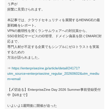
う声が
頻繁に見受けられます。
本記事では、クラウドセキュリティを展開するHENNGEの最
新戦略をレポート。
VPNの脆弱性を突くランサムウェアへの対抗策から、
SSO非対応サービスのID管理、ドメイン偽装を防ぐDMARC対
応まで、
専門人材が不足する企業でもシンプルにゼロトラストを実装
するための
方法が語られました。
⇒
https://enterprisezine.jp/article/detail/24171?
utm_source=enterprisezine_regular_20260602&utm_mediu
m=email
【〆切迫る】EnterpriseZine Day 2026 Summer事前登録受付
中【6/8まで】
いよいよ1週間後に開催が迫った