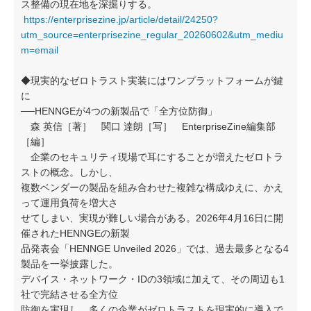
ス整備の現在地を深掘りする。
https://enterprisezine.jp/article/detail/24250?
utm_source=enterprisezine_regular_20260602&utm_mediu
m=email
◆現実的なゼロトラスト実装にはワンプラットフォームが鍵
に
──HENNGEが4つの新製品で「全方位防御」
森 英信［著］ 関口 達朗［写］ EnterpriseZine編集部
［編］
企業のセキュリティ現場で耳にすることが増えたゼロトラ
ストの概念。しかし、
複数ベンダーの製品を組み合わせた複雑な構成ゆえに、かえ
って運用負荷を増大さ
せてしまい、実現が難しい場合がある。2026年4月16日に開
催されたHENNGEの新製
品発表会「HENNGE Unveiled 2026」では、過去最多となる4
製品を一挙披露した。
デバイス・ネットワーク・IDの3領域に加えて、その周辺も1
社で完結させる全方位
防御を実現し、多くの企業がゼロトラストを現実的に導入で