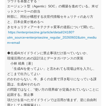
ラウドを基盤とする「
エージェント型（Agentic）SOC」の構築を進めている。米ゼ
ットスケーラーの担当
幹部に、同社が構想する次世代情報セキュリティのあり方
と、日本企業が進めるべ
きセキュリティアーキテクチャ変革の道筋について聞いた。
https://enterprisezine.jp/article/detail/24180?
utm_source=enterprisezine_regular_20260602&utm_mediu
m=email
◆生成AIガイドラインに禁止事項だけ並べていないか、
現場活用のための設計法とデータガバナンスの実装
小林 靖典［著］
「生成AIを使ってよい」と言われても現場は何を入力し、
どこまで出力してよい
のかわからない。今、多くの企業で浮き彫りになっている課
題は、生成AIそのもの
の問題ではなく、“使い方の境界線”が定義されていないことに
起因する。禁止事
項だけを並べたガイドラインでは活用が進まず、逆に自由利
用としても情報漏えい