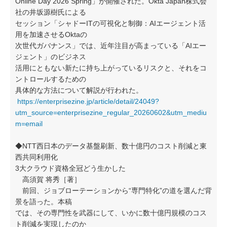
Online Day 2026 Spring」が開催された。Okta Japan株式会
社の井坂源樹氏による
セッション「シャドーITの可視化と制御：AIエージェント活
用を加速させるOktaの
次世代ガバナンス」では、近年注目が高まっている「AIエー
ジェント」のビジネス
活用にともない新たに持ち上がっているリスクと、それをコ
ントロールするための
具体的な方法について解説が行われた。
https://enterprisezine.jp/article/detail/24049?
utm_source=enterprisezine_regular_20260602&utm_mediu
m=email
◆NTT西日本のデータ基盤刷新、数十億円のコスト削減と東
西共同利用化
3大クラウド資格全冠どう生かした
高須賀 将秀［著］
前回、ジョブローテーションから“専門特化”の道を選んだ背
景を語った。本稿
では、その専門性を武器にして、いかに数十億円規模のコス
ト削減を実現したのか