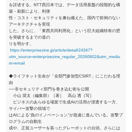
を詳述する。NTT西日本では、データ活用基盤の段階的な構
築・刷新により、利便
性・コスト・セキュリティを兼ね備えた、国内で前例のない
アーキテクチャを実現
した。さらに、「東西共同利用化」という巨大組織特有の壁
を突破するまでの道の
りを明かす。
https://enterprisezine.jp/article/detail/24347?
utm_source=enterprisezine_regular_20260602&utm_mediu
m=email
◆ライフネット生命が「全部門参加型CSIRT」にこだわる理
由
──非セキュリティ部門を巻き込む術を公開
小山 奨太（編集部）［著］ 高山 透［写］
ビジネスのあらゆる場面で生成AIの活用が浸透する一方、
サイバー攻撃の領域で
はAIによる“負のイノベーション”が急速に進んでいる。攻撃プ
ログラムの自動生
成や、正規ユーザーを装ったグレーボットの台頭。さらには