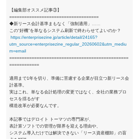
【編集部オススメ記事③】
====================================
◆新リース会計基準まもなく「強制適用」……
この“好機”を単なるシステム刷新で終わらせてよいのか？
https://enterprisezine.jp/article/detail/24165?
utm_source=enterprisezine_regular_20260602&utm_mediu
m=email
================================================
============
適用まで1年を切り、準備に苦慮する企業が目立つ新リース会
計基準。
実はこれ、単なる会計処理の変更ではなく、全社の業務プロ
セスを揺るがす
構造改革が必要なんです。
本記事ではデロイト トーマツの専門家が、
表計算ソフトでの管理が限界を迎える理由や、
システム導入だけでは解決できない「リース資産棚卸」の盲