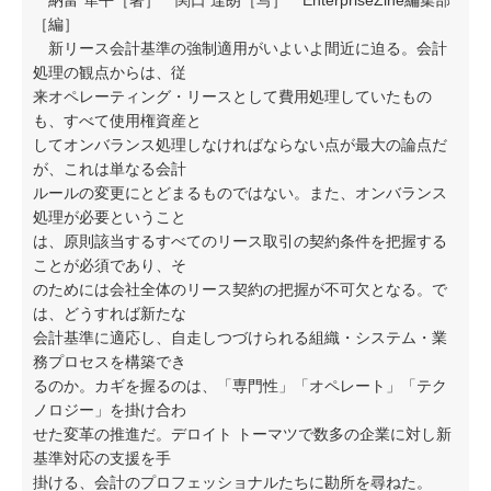
納富 隼平［著］ 関口 達朗［写］ EnterpriseZine編集部
［編］
新リース会計基準の強制適用がいよいよ間近に迫る。会計
処理の観点からは、従
来オペレーティング・リースとして費用処理していたもの
も、すべて使用権資産と
してオンバランス処理しなければならない点が最大の論点だ
が、これは単なる会計
ルールの変更にとどまるものではない。また、オンバランス
処理が必要ということ
は、原則該当するすべてのリース取引の契約条件を把握する
ことが必須であり、そ
のためには会社全体のリース契約の把握が不可欠となる。で
は、どうすれば新たな
会計基準に適応し、自走しつづけられる組織・システム・業
務プロセスを構築でき
るのか。カギを握るのは、「専門性」「オペレート」「テク
ノロジー」を掛け合わ
せた変革の推進だ。デロイト トーマツで数多の企業に対し新
基準対応の支援を手
掛ける、会計のプロフェッショナルたちに勘所を尋ねた。