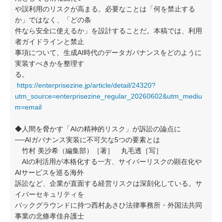
や誤利用のリスクが高まる。必要なことは「何を禁止する
か」ではなく、「どの条
件なら安全に使えるか」を設計することだ。本稿では、利用
者ガイドラインと禁止
事項について、生成AI時代のデータガバナンスをどのように
実装すべきかを整理す
る。
https://enterprisezine.jp/article/detail/24320?
utm_source=enterprisezine_regular_20260602&utm_mediu
m=email
◆人間を脅かす「AIの精神的リスク」が訴訟の論点に
──AIガバナンス実装に不可欠な5つの要素とは
竹村 美沙希（編集部）［著］ 丸毛透［写］
AIの利活用が本格化する一方、サイバーリスクの顕在化や
AIサービスを巡る海外
訴訟など、企業が直面する経営リスクは深刻化している。サ
イバーセキュリティを
バックグラウンドに持つ西村あさひ法律事務所・外国法共同
事業の北條孝佳弁護士