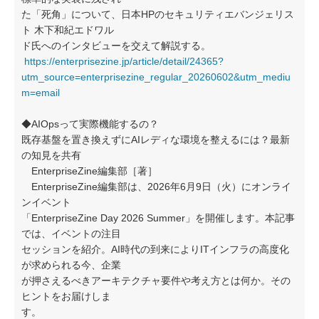
た「死角」について、日本HPのセキュリティエバンジェリス
ト 木下和紀エドワル
ド氏へのインタビューを交えて解説する。
https://enterprisezine.jp/article/detail/24365?
utm_source=enterprisezine_regular_20260602&utm_mediu
m=email
◆AIOpsって実際機能するの？
既存基盤を置き換えずにAIレディな環境を整えるには？最新
の知見を共有
EnterpriseZine編集部［著］
EnterpriseZine編集部は、2026年6月9日（火）にオンライ
ンイベント
「EnterpriseZine Day 2026 Summer」を開催します。本記事
では、イベントの注目
セッションを紹介。AI時代の到来によりITインフラの高度化
が求められる今、企業
が押さえるべきアーキテクチャ要件や考え方とは何か。その
ヒントをお届けしま
す。