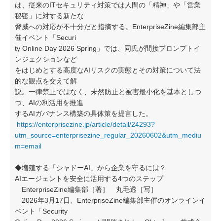
は、従来のITセキュリティ対策では人間の「精神」や「営業
秘密」に対する新たな
脅威への対応が不十分だと指摘する。EnterpriseZine編集部主
催イベント「Securi
ty Online Day 2026 Spring」では、同氏が間接プロンプトイ
ンジェクションなど
をはじめとする高度なAIリスクの実態とその対策について法
的な観点を交えて解
説。一律禁止ではなく、未然防止と被害最小化を基本としつ
つ、AIの利活用を推進
するAIガバナンス構築の具体策を提言した。
https://enterprisezine.jp/article/detail/24293?
utm_source=enterprisezine_regular_20260602&utm_mediu
m=email
◆増殖する「シャドーAI」から企業を守るには？
AIエージェントを安全に活用する4つのステップ
EnterpriseZine編集部［著］ 丸毛透［写］
2026年3月17日、EnterpriseZine編集部主催のオンラインイ
ベント「Security