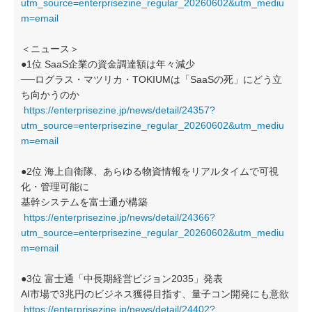
utm_source=enterprisezine_regular_20260602&utm_mediu
m=email
＜ニュース＞
●1位 SaaS企業の資金調達額は年々減少
──ログラス・マツリカ・TOKIUMは「SaaSの死」にどう立
ち向かうのか
https://enterprisezine.jp/news/detail/24357?
utm_source=enterprisezine_regular_20260602&utm_mediu
m=email
●2位 海上自衛隊、あらゆる物資情報をリアルタイムで可視
化・管理可能に
基幹システムを富士通が構築
https://enterprisezine.jp/news/detail/24366?
utm_source=enterprisezine_regular_20260602&utm_mediu
m=email
●3位 富士通「中長期経営ビジョン2035」発表
AI市場で3兆円のビジネス獲得目指す、量子コン開発にも意欲
https://enterprisezine.jp/news/detail/24402?