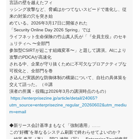
言語の壁を越えたフィ
ッシング攻撃など、脅威はかつてないスピードで進化し、従
来の対策の穴を突き始
めている。2026年3月17日に開催された
「Security Online Day 2026 Spring」では
ライフネット生命保険の竹山真人氏が「『全員主役』のセキ
ュリティへ 〜全部門
参加型CSIRTが起こす組織変革〜」と題して講演。AIにより
攻撃のPDCAが高速化
される中、企業が守り抜くために不可欠なプロアクティブな
可視化と、全部門を巻
き込んだ実践的な防御体制の構築について、自社の具体策を
交えて語った。（※講
演者の所属・役職は2026年3月の講演時点のもの）
https://enterprisezine.jp/article/detail/24065?
utm_source=enterprisezine_regular_20260602&utm_mediu
m=email
◆新リース会計基準まもなく「強制適用」……
この“好機”を単なるシステム刷新で終わらせてよいのか？