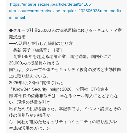
https://enterprisezine.jp/article/detail/24165?
utm_source=enterprisezine_regular_20260602&utm_mediu
m=email
◆グループ社員25,000人の鴻池運輸におけるセキュリティ意
識浸透術
──AI活用と並行した統制のとり方
奥谷 笑子（編集部）［著］
創業145年を超える老舗企業、鴻池運輸。国内外に約
25,000人の従業員を抱える
同社は、グループ全体のセキュリティ教育の浸透と実効性向
上に取り組んでいる。
2026年4月23日に開催された
「KnowBe4 Security Insight 2026」で同社 ICT推進本
部 本部長の佐藤雅哉氏は、単なるツール導入にとどまらな
い、現場の熱量を引き
出すための軌跡を語った。本記事では、イベント講演とその
後の個別取材の様子か
ら、同社が進めたセキュリティコミュニティの取り組みや、
生成AI活用のガバナン