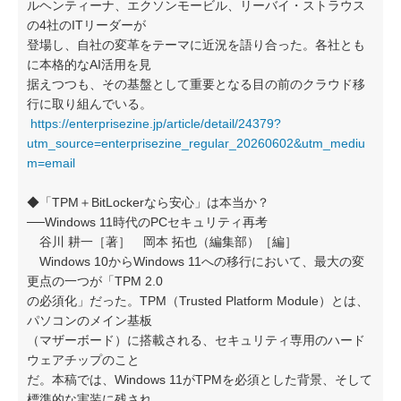
ルヘンティーナ、エクソンモービル、リーバイ・ストラウス
の4社のITリーダーが
登場し、自社の変革をテーマに近況を語り合った。各社とも
に本格的なAI活用を見
据えつつも、その基盤として重要となる目の前のクラウド移
行に取り組んでいる。
https://enterprisezine.jp/article/detail/24379?
utm_source=enterprisezine_regular_20260602&utm_mediu
m=email
◆「TPM＋BitLockerなら安心」は本当か？
──Windows 11時代のPCセキュリティ再考
谷川 耕一［著］ 岡本 拓也（編集部）［編］
Windows 10からWindows 11への移行において、最大の変
更点の一つが「TPM 2.0
の必須化」だった。TPM（Trusted Platform Module）とは、
パソコンのメイン基板
（マザーボード）に搭載される、セキュリティ専用のハード
ウェアチップのこと
だ。本稿では、Windows 11がTPMを必須とした背景、そして
標準的な実装に残され