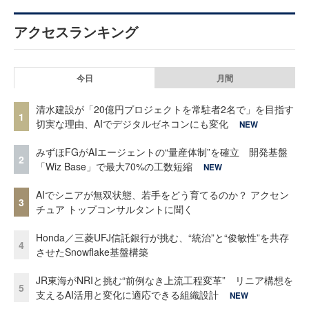
アクセスランキング
今日
月間
清水建設が「20億円プロジェクトを常駐者2名で」を目指す
1
切実な理由、AIでデジタルゼネコンにも変化
NEW
みずほFGがAIエージェントの“量産体制”を確立 開発基盤
2
「Wiz Base」で最大70%の工数短縮
NEW
AIでシニアが無双状態、若手をどう育てるのか？ アクセン
3
チュア トップコンサルタントに聞く
Honda／三菱UFJ信託銀行が挑む、“統治”と“俊敏性”を共存
4
させたSnowflake基盤構築
JR東海がNRIと挑む“前例なき上流工程変革” リニア構想を
5
支えるAI活用と変化に適応できる組織設計
NEW