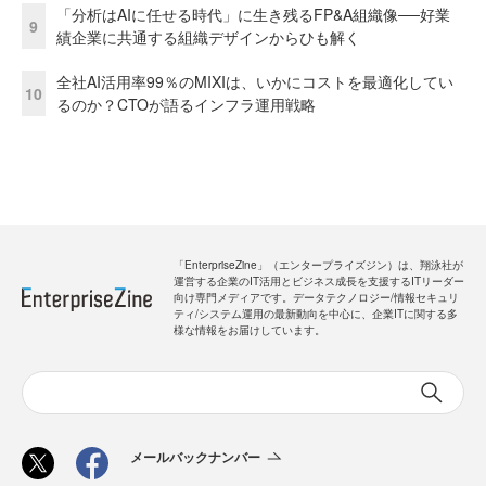
「分析はAIに任せる時代」に生き残るFP&A組織像──好業
9
績企業に共通する組織デザインからひも解く
全社AI活用率99％のMIXIは、いかにコストを最適化してい
10
るのか？CTOが語るインフラ運用戦略
「EnterpriseZine」（エンタープライズジン）は、翔泳社が
運営する企業のIT活用とビジネス成長を支援するITリーダー
向け専門メディアです。データテクノロジー/情報セキュリ
ティ/システム運用の最新動向を中心に、企業ITに関する多
様な情報をお届けしています。
メールバックナンバー