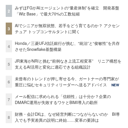
みずほFGがAIエージェントの“量産体制”を確立 開発基盤
2
「Wiz Base」で最大70%の工数短縮
AIでシニアが無双状態、若手をどう育てるのか？ アクセン
3
チュア トップコンサルタントに聞く
Honda／三菱UFJ信託銀行が挑む、“統治”と“俊敏性”を共存
4
させたSnowflake基盤構築
JR東海がNRIと挑む“前例なき上流工程変革” リニア構想を
5
支えるAI活用と変化に適応できる組織設計
未曾有のトレンドが押し寄せる今、ガートナーの専門家が
6
重圧に悩むセキュリティリーダーへ送るアドバイス
NEW
メール配信に求められる「信頼性」は十分か？企業の
7
DMARC運用が失敗するワケとBIMI導入の勘所
財務・会計DXは、なぜ経営判断につながらないのか BI導
8
入でも予実差異の説明に終始……変革の要諦は