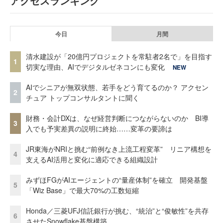
アクセスランキング
今日
月間
清水建設が「20億円プロジェクトを常駐者2名で」を目指す
1
切実な理由、AIでデジタルゼネコンにも変化
NEW
AIでシニアが無双状態、若手をどう育てるのか？ アクセン
2
チュア トップコンサルタントに聞く
財務・会計DXは、なぜ経営判断につながらないのか BI導
3
入でも予実差異の説明に終始……変革の要諦は
JR東海がNRIと挑む“前例なき上流工程変革” リニア構想を
4
支えるAI活用と変化に適応できる組織設計
みずほFGがAIエージェントの“量産体制”を確立 開発基盤
5
「Wiz Base」で最大70%の工数短縮
Honda／三菱UFJ信託銀行が挑む、“統治”と“俊敏性”を共存
6
させたSnowflake基盤構築