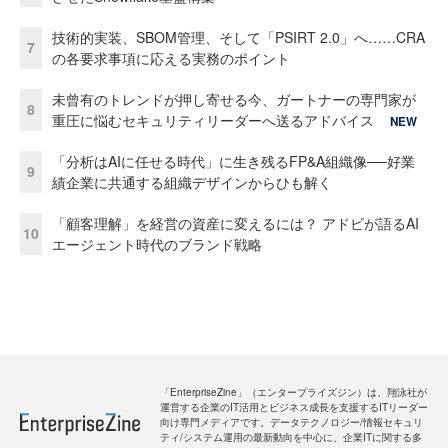
技術的実装、SBOM管理、そして「PSIRT 2.0」へ……CRA
7
の各要求事項に応える実務のポイント
未曾有のトレンドが押し寄せる今、ガートナーの専門家が
8
重圧に悩むセキュリティリーダーへ送るアドバイス
NEW
「分析はAIに任せる時代」に生き残るFP&A組織像──好業
9
績企業に共通する組織デザインからひも解く
「顧客理解」を経営の資産に変えるには？ アドビが語るAI
10
エージェント時代のブランド戦略
「EnterpriseZine」（エンタープライズジン）は、翔泳社が
運営する企業のIT活用とビジネス成長を支援するITリーダー
向け専門メディアです。データテクノロジー/情報セキュリ
ティ/システム運用の最新動向を中心に、企業ITに関する多