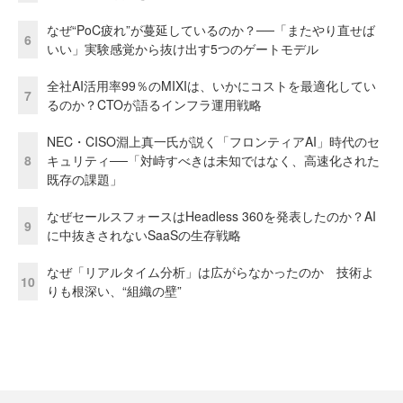
なぜ“PoC疲れ”が蔓延しているのか？──「またやり直せば
6
いい」実験感覚から抜け出す5つのゲートモデル
全社AI活用率99％のMIXIは、いかにコストを最適化してい
7
るのか？CTOが語るインフラ運用戦略
NEC・CISO淵上真一氏が説く「フロンティアAI」時代のセ
8
キュリティ──「対峙すべきは未知ではなく、高速化された
既存の課題」
なぜセールスフォースはHeadless 360を発表したのか？AI
9
に中抜きされないSaaSの生存戦略
なぜ「リアルタイム分析」は広がらなかったのか 技術よ
10
りも根深い、“組織の壁”