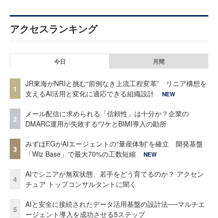
アクセスランキング
今日
月間
JR東海がNRIと挑む“前例なき上流工程変革” リニア構想を
1
支えるAI活用と変化に適応できる組織設計
NEW
メール配信に求められる「信頼性」は十分か？企業の
2
DMARC運用が失敗するワケとBIMI導入の勘所
みずほFGがAIエージェントの“量産体制”を確立 開発基盤
3
「Wiz Base」で最大70%の工数短縮
NEW
AIでシニアが無双状態、若手をどう育てるのか？ アクセン
4
チュア トップコンサルタントに聞く
AIと安全に接続されたデータ活用基盤の設計法──マルチエ
5
ージェント導入を成功させる5ステップ