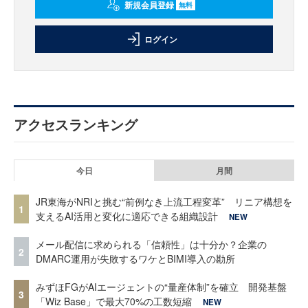
新規会員登録
無料
ログイン
アクセスランキング
今日
月間
JR東海がNRIと挑む“前例なき上流工程変革” リニア構想を
1
支えるAI活用と変化に適応できる組織設計
NEW
メール配信に求められる「信頼性」は十分か？企業の
2
DMARC運用が失敗するワケとBIMI導入の勘所
みずほFGがAIエージェントの“量産体制”を確立 開発基盤
3
「Wiz Base」で最大70%の工数短縮
NEW