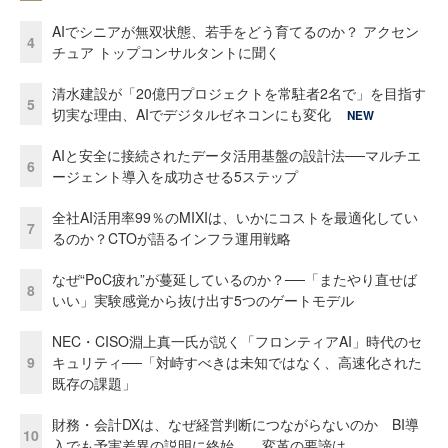
AIでシニアが無双状態、若手をどう育てるのか？ アクセン
4
チュア トップコンサルタントに聞く
清水建設が「20億円プロジェクトを常駐者2名で」を目指す
5
切実な理由、AIでデジタルゼネコンにも変化
NEW
AIと安全に接続されたデータ活用基盤の設計法──マルチエ
6
ージェント導入を成功させる5ステップ
全社AI活用率99％のMIXIは、いかにコストを最適化してい
7
るのか？CTOが語るインフラ運用戦略
なぜ“PoC疲れ”が蔓延しているのか？──「またやり直せば
8
いい」実験感覚から抜け出す5つのゲートモデル
NEC・CISO淵上真一氏が説く「フロンティアAI」時代のセ
9
キュリティ──「対峙すべきは未知ではなく、高速化された
既存の課題」
財務・会計DXは、なぜ経営判断につながらないのか BI導
10
入でも予実差異の説明に終始……変革の要諦は