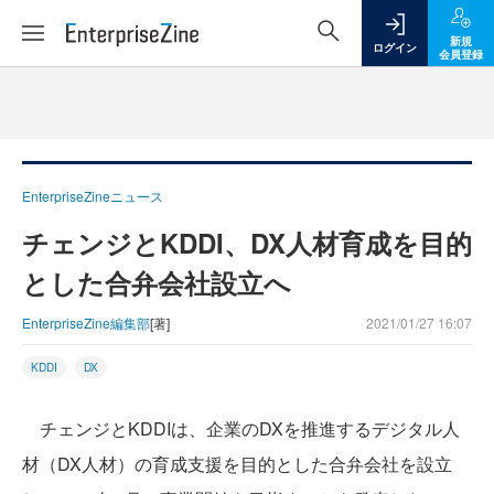
新規
ログイン
会員登録
EnterpriseZineニュース
チェンジとKDDI、DX人材育成を目的
とした合弁会社設立へ
EnterpriseZine編集部
[著]
2021/01/27 16:07
KDDI
DX
チェンジとKDDIは、企業のDXを推進するデジタル人
材（DX人材）の育成支援を目的とした合弁会社を設立