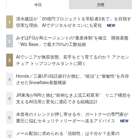
今日
月間
清水建設が「20億円プロジェクトを常駐者2名で」を目指す
1
切実な理由、AIでデジタルゼネコンにも変化
NEW
みずほFGがAIエージェントの“量産体制”を確立 開発基盤
2
「Wiz Base」で最大70%の工数短縮
AIでシニアが無双状態、若手をどう育てるのか？ アクセン
3
チュア トップコンサルタントに聞く
Honda／三菱UFJ信託銀行が挑む、“統治”と“俊敏性”を共存
4
させたSnowflake基盤構築
JR東海がNRIと挑む“前例なき上流工程変革” リニア構想を
5
支えるAI活用と変化に適応できる組織設計
未曾有のトレンドが押し寄せる今、ガートナーの専門家が
6
重圧に悩むセキュリティリーダーへ送るアドバイス
NEW
メール配信に求められる「信頼性」は十分か？企業の
7