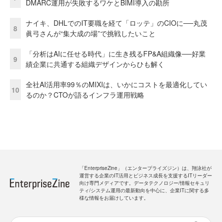
DMARC運用が失敗するワケとBIMI導入の勘所
ナイキ、DHLでのIT要職を経て「ロッテ」のCIOに──丸茂
8
眞弓さんが“集大成の場”で挑戦したいこと
「分析はAIに任せる時代」に生き残るFP&A組織像──好業
9
績企業に共通する組織デザインからひも解く
全社AI活用率99％のMIXIは、いかにコストを最適化してい
10
るのか？CTOが語るインフラ運用戦略
「EnterpriseZine」（エンタープライズジン）は、翔泳社が
運営する企業のIT活用とビジネス成長を支援するITリーダー
向け専門メディアです。データテクノロジー/情報セキュリ
ティ/システム運用の最新動向を中心に、企業ITに関する多
様な情報をお届けしています。