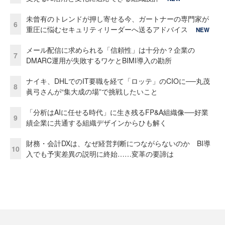
未曾有のトレンドが押し寄せる今、ガートナーの専門家が
6
重圧に悩むセキュリティリーダーへ送るアドバイス
NEW
メール配信に求められる「信頼性」は十分か？企業の
7
DMARC運用が失敗するワケとBIMI導入の勘所
ナイキ、DHLでのIT要職を経て「ロッテ」のCIOに──丸茂
8
眞弓さんが“集大成の場”で挑戦したいこと
「分析はAIに任せる時代」に生き残るFP&A組織像──好業
9
績企業に共通する組織デザインからひも解く
財務・会計DXは、なぜ経営判断につながらないのか BI導
10
入でも予実差異の説明に終始……変革の要諦は