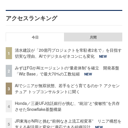
アクセスランキング
今日
月間
清水建設が「20億円プロジェクトを常駐者2名で」を目指す
1
切実な理由、AIでデジタルゼネコンにも変化
NEW
みずほFGがAIエージェントの“量産体制”を確立 開発基盤
2
「Wiz Base」で最大70%の工数短縮
NEW
AIでシニアが無双状態、若手をどう育てるのか？ アクセン
3
チュア トップコンサルタントに聞く
Honda／三菱UFJ信託銀行が挑む、“統治”と“俊敏性”を共存
4
させたSnowflake基盤構築
JR東海がNRIと挑む“前例なき上流工程変革” リニア構想を
5
支えるAI活用と変化に適応できる組織設計
NEW