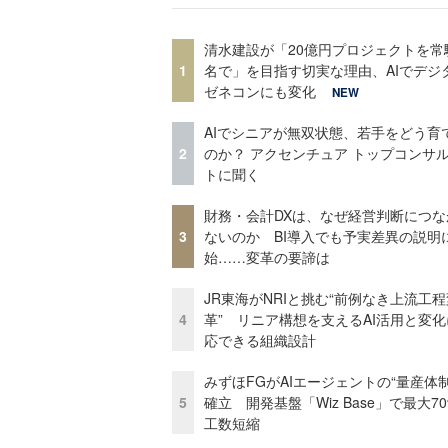
清水建設が「20億円プロジェクトを常
1
名で」を目指す切実な理由、AIでデジ
ゼネコンにも変化
NEW
AIでシニアが無双状態、若手をどう育
2
のか？ アクセンチュア トップコンサ
トに聞く
財務・会計DXは、なぜ経営判断につな
3
ないのか BI導入でも予実差異の説明
始……変革の要諦は
JR東海がNRIと挑む“前例なき上流工程
4
革” リニア構想を支えるAI活用と変
応できる組織設計
みずほFGがAIエージェントの“量産体制
5
確立 開発基盤「Wiz Base」で最大7
工数短縮