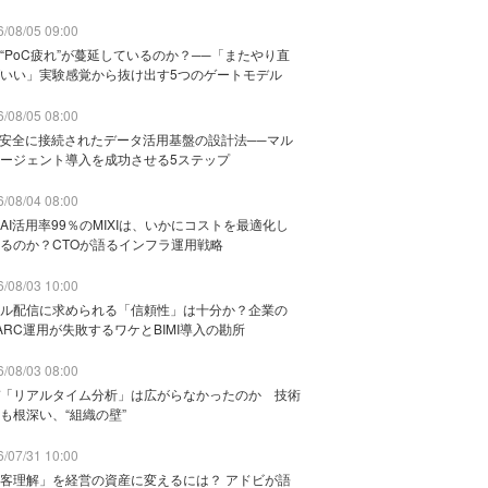
/08/05 09:00
“PoC疲れ”が蔓延しているのか？──「またやり直
いい」実験感覚から抜け出す5つのゲートモデル
/08/05 08:00
と安全に接続されたデータ活用基盤の設計法──マル
ージェント導入を成功させる5ステップ
/08/04 08:00
AI活用率99％のMIXIは、いかにコストを最適化し
るのか？CTOが語るインフラ運用戦略
/08/03 10:00
ル配信に求められる「信頼性」は十分か？企業の
ARC運用が失敗するワケとBIMI導入の勘所
/08/03 08:00
「リアルタイム分析」は広がらなかったのか 技術
も根深い、“組織の壁”
/07/31 10:00
客理解」を経営の資産に変えるには？ アドビが語