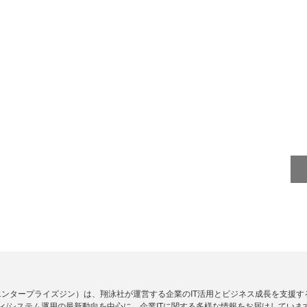
Zine」（エンタープライズジン）は、翔泳社が運営する企業のIT活用とビジネス成長を支
ィ/システム運用の最新動向を中心に、企業ITに関する多様な情報をお届けしていま