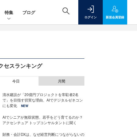
特集
ブログ
ログイン
新規
会員登録
クセスランキング
今日
月間
清水建設が「20億円プロジェクトを常駐者2名
で」を目指す切実な理由、AIでデジタルゼネコン
にも変化
NEW
AIでシニアが無双状態、若手をどう育てるのか？
アクセンチュア トップコンサルタントに聞く
財務・会計DXは、なぜ経営判断につながらないの