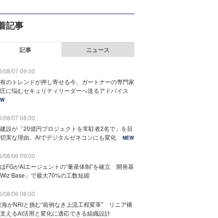
着記事
記事
ニュース
/08/07 09:00
有のトレンドが押し寄せる今、ガートナーの専門家
圧に悩むセキュリティリーダーへ送るアドバイス
EW
/08/07 08:00
建設が「20億円プロジェクトを常駐者2名で」を目
切実な理由、AIでデジタルゼネコンにも変化
NEW
/08/06 09:00
ほFGがAIエージェントの“量産体制”を確立 開発基
Wiz Base」で最大70%の工数短縮
/08/06 08:00
東海がNRIと挑む“前例なき上流工程変革” リニア構
支えるAI活用と変化に適応できる組織設計