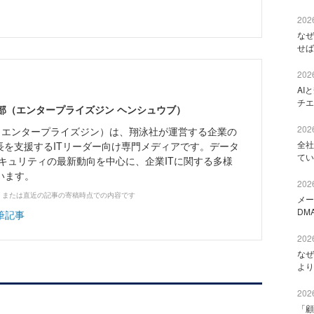
2026
なぜ
せば
2026
AI
チエ
ne編集部（エンタープライズジン ヘンシュウブ）
2026
Zine」（エンタープライズジン）は、翔泳社が運営する企業の
全社
長を支援するITリーダー向け専門メディアです。データ
てい
キュリティの最新動向を中心に、企業ITに関する多様
います。
2026
、または直近の記事の寄稿時点での内容です
メー
DM
筆記事
2026
なぜ
より
2026
「顧