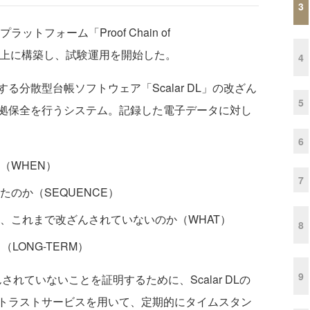
3
ットフォーム「Proof Chain of
t Azure上に構築し、試験運用を開始した。
4
する分散型台帳ソフトウェア「Scalar DL」の改ざん
5
拠保全を行うシステム。記録した電子データに対し
6
（WHEN）
7
のか（SEQUENCE）
、これまで改ざんされていないのか（WHAT）
8
LONG-TERM）
9
んされていないことを証明するために、Scalar DLの
トラストサービスを用いて、定期的にタイムスタン