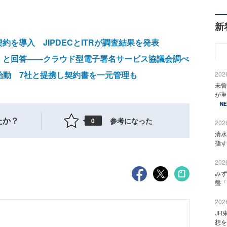
新
を導入 JIPDECとITRが調査結果を発表
」と回答――クラウド型電子署名サービス協議会調べ
格始動 7社と提携し契約書を一元管理も
2026
未曾
が重
N
たか？
参考になった
0
2026
清水
指す
2026
みず
盤「
2026
JR
想を