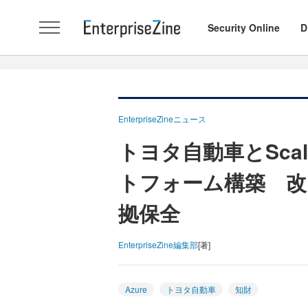
Security Online
D
EnterpriseZineニュース
トヨタ自動車とScal
トフォーム構築 改
拠保全
EnterpriseZine編集部
[著]
Azure
トヨタ自動車
知財