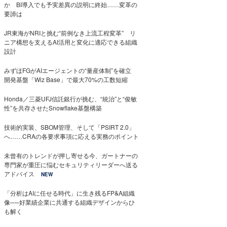
か BI導入でも予実差異の説明に終始……変革の
要諦は
JR東海がNRIと挑む“前例なき上流工程変革” リ
ニア構想を支えるAI活用と変化に適応できる組織
設計
みずほFGがAIエージェントの“量産体制”を確立
開発基盤「Wiz Base」で最大70%の工数短縮
Honda／三菱UFJ信託銀行が挑む、“統治”と“俊敏
性”を共存させたSnowflake基盤構築
技術的実装、SBOM管理、そして「PSIRT 2.0」
へ……CRAの各要求事項に応える実務のポイント
未曾有のトレンドが押し寄せる今、ガートナーの
専門家が重圧に悩むセキュリティリーダーへ送る
アドバイス
NEW
「分析はAIに任せる時代」に生き残るFP&A組織
像──好業績企業に共通する組織デザインからひ
も解く