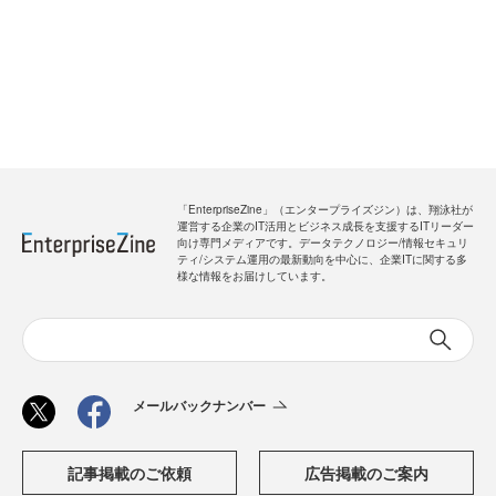
「EnterpriseZine」（エンタープライズジン）は、翔泳社が
運営する企業のIT活用とビジネス成長を支援するITリーダー
向け専門メディアです。データテクノロジー/情報セキュリ
ティ/システム運用の最新動向を中心に、企業ITに関する多
様な情報をお届けしています。
メールバックナンバー
記事掲載のご依頼
広告掲載のご案内