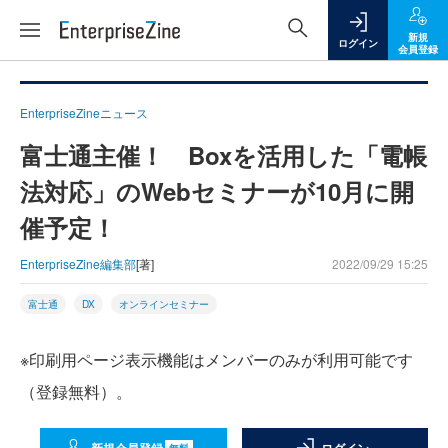
新規
ログイン
会員登録
EnterpriseZineニュース
富士通主催！ Boxを活用した「電帳
法対応」のWebセミナーが10月に開
催予定！
EnterpriseZine編集部
[著]
2022/09/29 15:25
富士通
DX
オンラインセミナー
※印刷用ページ表示機能はメンバーのみが利用可能です
（登録無料）。
無料