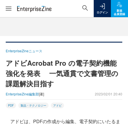
新規
ログイン
会員登録
EnterpriseZineニュース
アドビAcrobat Pro の電子契約機能
強化を発表 一気通貫で文書管理の
課題解決目指す
EnterpriseZine編集部
[著]
2023/02/01 20:40
PDF
製品・テクノロジー
アドビ
アドビは、PDFの作成から編集、電子契約にいたるま