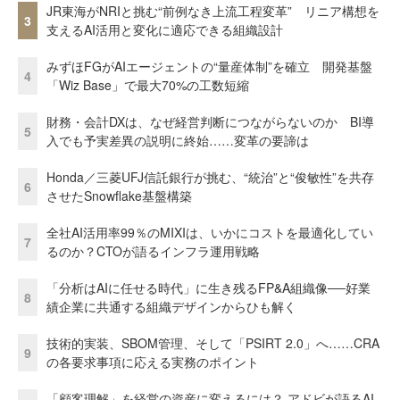
JR東海がNRIと挑む“前例なき上流工程変革” リニア構想を
3
支えるAI活用と変化に適応できる組織設計
みずほFGがAIエージェントの“量産体制”を確立 開発基盤
4
「Wiz Base」で最大70%の工数短縮
財務・会計DXは、なぜ経営判断につながらないのか BI導
5
入でも予実差異の説明に終始……変革の要諦は
Honda／三菱UFJ信託銀行が挑む、“統治”と“俊敏性”を共存
6
させたSnowflake基盤構築
全社AI活用率99％のMIXIは、いかにコストを最適化してい
7
るのか？CTOが語るインフラ運用戦略
「分析はAIに任せる時代」に生き残るFP&A組織像──好業
8
績企業に共通する組織デザインからひも解く
技術的実装、SBOM管理、そして「PSIRT 2.0」へ……CRA
9
の各要求事項に応える実務のポイント
「顧客理解」を経営の資産に変えるには？ アドビが語るAI