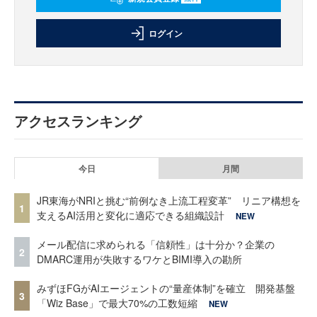
ログイン
アクセスランキング
今日
月間
JR東海がNRIと挑む“前例なき上流工程変革” リニア構想を
1
支えるAI活用と変化に適応できる組織設計
NEW
メール配信に求められる「信頼性」は十分か？企業の
2
DMARC運用が失敗するワケとBIMI導入の勘所
みずほFGがAIエージェントの“量産体制”を確立 開発基盤
3
「Wiz Base」で最大70%の工数短縮
NEW