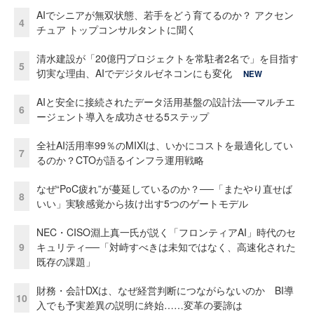
AIでシニアが無双状態、若手をどう育てるのか？ アクセン
4
チュア トップコンサルタントに聞く
清水建設が「20億円プロジェクトを常駐者2名で」を目指す
5
切実な理由、AIでデジタルゼネコンにも変化
NEW
AIと安全に接続されたデータ活用基盤の設計法──マルチエ
6
ージェント導入を成功させる5ステップ
全社AI活用率99％のMIXIは、いかにコストを最適化してい
7
るのか？CTOが語るインフラ運用戦略
なぜ“PoC疲れ”が蔓延しているのか？──「またやり直せば
8
いい」実験感覚から抜け出す5つのゲートモデル
NEC・CISO淵上真一氏が説く「フロンティアAI」時代のセ
9
キュリティ──「対峙すべきは未知ではなく、高速化された
既存の課題」
財務・会計DXは、なぜ経営判断につながらないのか BI導
10
入でも予実差異の説明に終始……変革の要諦は