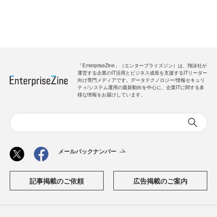
「EnterpriseZine」（エンタープライズジン）は、翔泳社が
運営する企業のIT活用とビジネス成長を支援するITリーダー
向け専門メディアです。データテクノロジー/情報セキュリ
ティ/システム運用の最新動向を中心に、企業ITに関する多
様な情報をお届けしています。
メールバックナンバー
記事掲載のご依頼
広告掲載のご案内