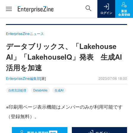
新規
ログイン
会員登録
EnterpriseZineニュース
データブリックス、「Lakehouse
AI」「LakehouseIQ」発表 生成AI
活用を加速
EnterpriseZine編集部
[著]
2023/07/06 18:00
自然言語処理
Databricks
生成AI
※印刷用ページ表示機能はメンバーのみが利用可能です
（登録無料）。
無料