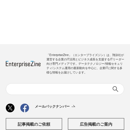
「EnterpriseZine」（エンタープライズジン）は、翔泳社が
運営する企業のIT活用とビジネス成長を支援するITリーダー
向け専門メディアです。データテクノロジー/情報セキュリ
ティ/システム運用の最新動向を中心に、企業ITに関する多
様な情報をお届けしています。
メールバックナンバー
記事掲載のご依頼
広告掲載のご案内