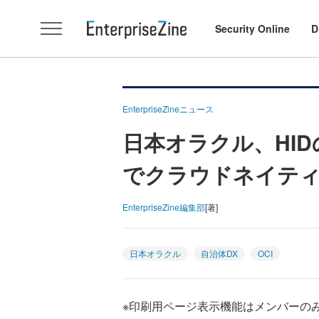
Security Online
D
EnterpriseZineニュース
日本オラクル、HI
でクラウドネイテ
EnterpriseZine編集部
[著]
日本オラクル
自治体DX
OCI
※印刷用ページ表示機能はメンバーの