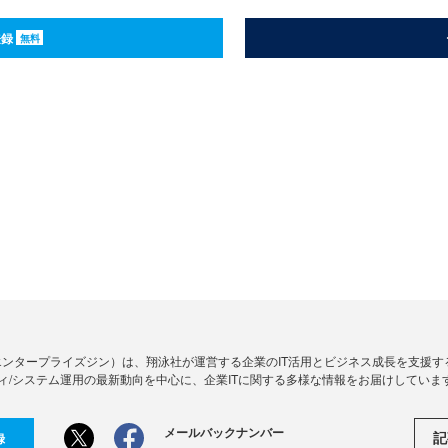
登録
無料
Zine」（エンタープライズジン）は、翔泳社が運営する企業のIT活用とビジネス成長を支
ィ/システム運用の最新動向を中心に、企業ITに関する多様な情報をお届けしていま
メールバックナンバー
記
録