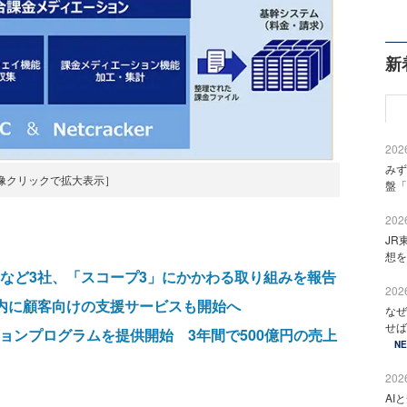
新
2026
みず
像クリックで拡大表示］
盤「
2026
JR
想を
イなど3社、「スコープ3」にかかわる取り組みを報告
2026
4年内に顧客向けの支援サービスも開始へ
なぜ
せば
ョンプログラムを提供開始 3年間で500億円の売上
N
2026
AI