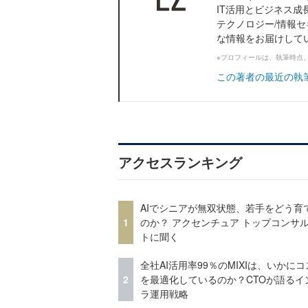
IT活用とビジネス成
テクノロジー/情報セ
な情報をお届けして
※プロフィールは、執筆時点
この著者の最近の執
アクセスランキング
AIでシニアが無双状態、若手をどう育
1
のか？ アクセンチュア トップコンサ
トに聞く
全社AI活用率99％のMIXIは、いかに
2
を最適化しているのか？CTOが語るイ
ラ運用戦略