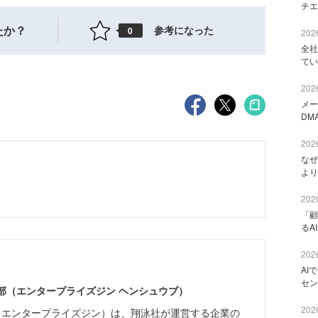
チエ
たか？
参考になった
0
2026
全社
てい
2026
メー
DM
2026
なぜ
より
2026
「顧
るA
2026
AI
セン
ne編集部（エンタープライズジン ヘンシュウブ）
2026
Zine」（エンタープライズジン）は、翔泳社が運営する企業の