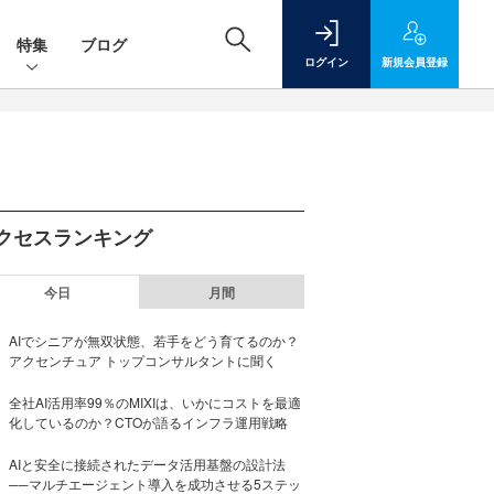
特集
ブログ
ログイン
新規
会員登録
クセスランキング
今日
月間
AIでシニアが無双状態、若手をどう育てるのか？
アクセンチュア トップコンサルタントに聞く
全社AI活用率99％のMIXIは、いかにコストを最適
化しているのか？CTOが語るインフラ運用戦略
AIと安全に接続されたデータ活用基盤の設計法
──マルチエージェント導入を成功させる5ステッ