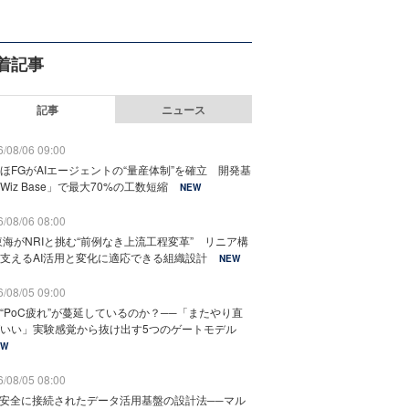
着記事
記事
ニュース
/08/06 09:00
ほFGがAIエージェントの“量産体制”を確立 開発基
Wiz Base」で最大70%の工数短縮
NEW
/08/06 08:00
東海がNRIと挑む“前例なき上流工程変革” リニア構
支えるAI活用と変化に適応できる組織設計
NEW
/08/05 09:00
“PoC疲れ”が蔓延しているのか？──「またやり直
いい」実験感覚から抜け出す5つのゲートモデル
EW
/08/05 08:00
と安全に接続されたデータ活用基盤の設計法──マル