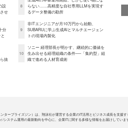
の設
8
らない……高精度な自社専用LLMを実現す
功させ
るデータ整備の勘所
非ITエンジニアが月10万円から始動、
十分
9
SUBARUに学ぶ生成AIとマルチエージェン
ケと
トの現場内製化
ソニー 経理部長が明かす、継続的に価値を
10
生み出せる経理組織の条件──「集約型」組
から抜
織で進める人材育成術
Zine」（エンタープライズジン）は、翔泳社が運営する企業のIT活用とビジネス成長を支
ィ/システム運用の最新動向を中心に、企業ITに関する多様な情報をお届けしていま