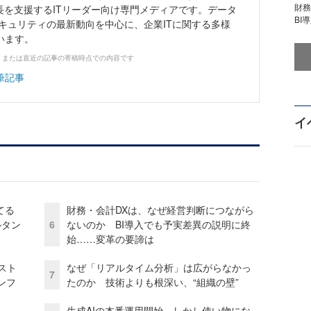
財
長を支援するITリーダー向け専門メディアです。データ
BI
キュリティの最新動向を中心に、企業ITに関する多様
います。
、または直近の記事の寄稿時点での内容です
筆記事
イ
てる
財務・会計DXは、なぜ経営判断につながら
ルタン
6
ないのか BI導入でも予実差異の説明に終
始……変革の要諦は
コスト
なぜ「リアルタイム分析」は広がらなかっ
7
ンフ
たのか 技術よりも根深い、“組織の壁”
生成AIの本番運用開始、しかし使い物にな