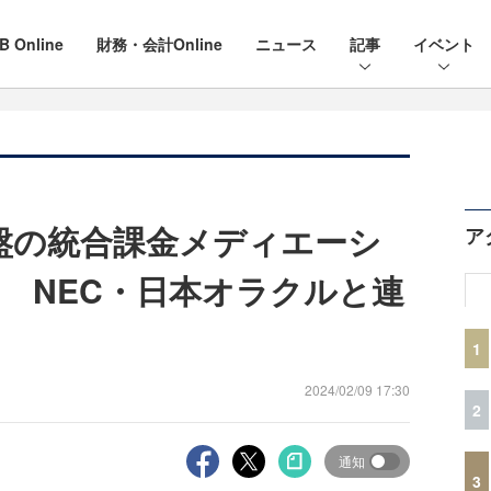
B Online
財務・会計Online
ニュース
記事
イベント
基盤の統合課金メディエーシ
ア
 NEC・日本オラクルと連
1
2024/02/09 17:30
2
通知
3