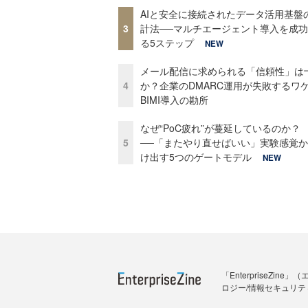
AIと安全に接続されたデータ活用基盤
3
計法──マルチエージェント導入を成
る5ステップ
NEW
メール配信に求められる「信頼性」は
4
か？企業のDMARC運用が失敗するワ
BIMI導入の勘所
なぜ“PoC疲れ”が蔓延しているのか？
5
──「またやり直せばいい」実験感覚
け出す5つのゲートモデル
NEW
「Enterprise
ロジー/情報セキュリテ