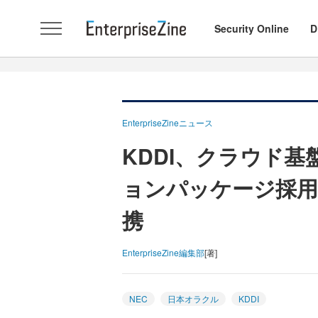
Security Online
D
EnterpriseZineニュース
KDDI、クラウド
ョンパッケージ採用
携
EnterpriseZine編集部
[著]
NEC
日本オラクル
KDDI