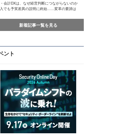
務・会計DXは、なぜ経営判断につながらないのか
導入でも予実差異の説明に終始……変革の要諦は
新着記事一覧を見る
ベント