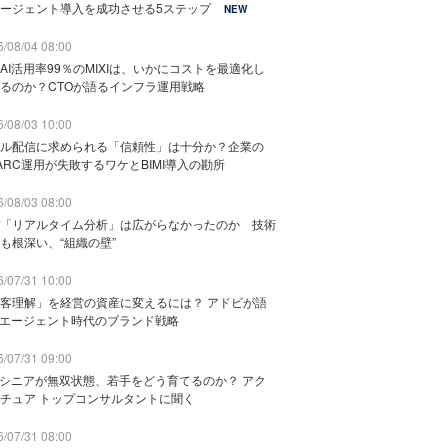
ージェント導入を成功させる5ステップ
NEW
/08/04 08:00
AI活用率99％のMIXIは、いかにコストを最適化し
るのか？CTOが語るインフラ運用戦略
/08/03 10:00
ル配信に求められる「信頼性」は十分か？企業の
ARC運用が失敗するワケとBIMI導入の勘所
/08/03 08:00
「リアルタイム分析」は広がらなかったのか 技術
も根深い、“組織の壁”
/07/31 10:00
客理解」を経営の資産に変えるには？ アドビが語
Iエージェント時代のブランド戦略
/07/31 09:00
でシニアが無双状態、若手をどう育てるのか？ アク
チュア トップコンサルタントに聞く
/07/31 08:00