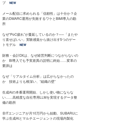
プ
NEW
メール配信に求められる「信頼性」は十分か？企
業のDMARC運用が失敗するワケとBIMI導入の勘
所
なぜ“PoC疲れ”が蔓延しているのか？──「またや
り直せばいい」実験感覚から抜け出す5つのゲー
トモデル
NEW
財務・会計DXは、なぜ経営判断につながらないの
か BI導入でも予実差異の説明に終始……変革の
要諦は
なぜ「リアルタイム分析」は広がらなかったの
か 技術よりも根深い、“組織の壁”
生成AIの本番運用開始、しかし使い物にならな
い……高精度な自社専用LLMを実現するデータ整
備の勘所
非ITエンジニアが月10万円から始動、SUBARUに
学ぶ生成AIとマルチエージェントの現場内製化