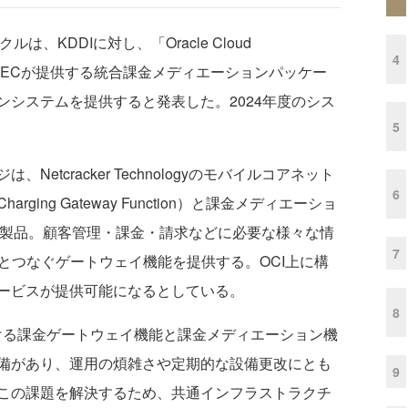
KDDIに対し、「Oracle Cloud
4
I）上に、NECが提供する統合課金メディエーションパッケー
システムを提供すると発表した。2024年度のシス
5
tcracker Technologyのモバイルコアネット
6
ing Gateway Function）と課金メディエーショ
ジ製品。顧客管理・課金・請求などに必要な様々な情
7
とつなぐゲートウェイ機能を提供する。OCI上に構
ービスが提供可能になるとしている。
8
ける課金ゲートウェイ機能と課金メディエーション機
備があり、運用の煩雑さや定期的な設備更改にとも
9
この課題を解決するため、共通インフラストラクチ