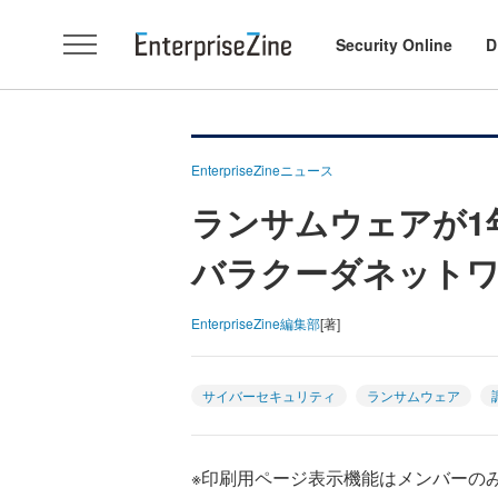
Security Online
D
EnterpriseZineニュース
ランサムウェアが1年
バラクーダネット
EnterpriseZine編集部
[著]
サイバーセキュリティ
ランサムウェア
※印刷用ページ表示機能はメンバーの