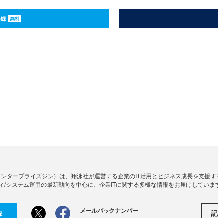
登録
無料
Zine」（エンタープライズジン）は、翔泳社が運営する企業のIT活用とビジネス成長を支
ィ/システム運用の最新動向を中心に、企業ITに関する多様な情報をお届けしていま
メールバックナンバー
記
録