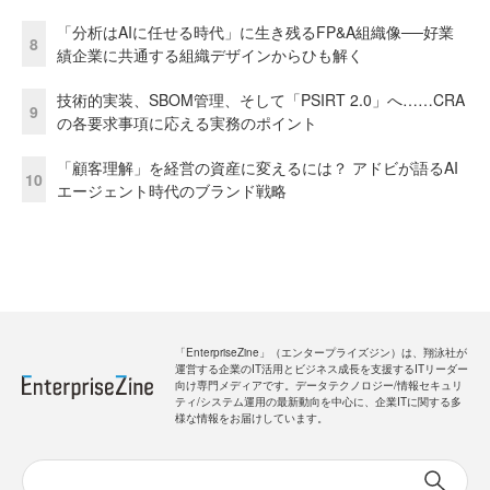
「分析はAIに任せる時代」に生き残るFP&A組織像──好業
8
績企業に共通する組織デザインからひも解く
技術的実装、SBOM管理、そして「PSIRT 2.0」へ……CRA
9
の各要求事項に応える実務のポイント
「顧客理解」を経営の資産に変えるには？ アドビが語るAI
10
エージェント時代のブランド戦略
「EnterpriseZine」（エンタープライズジン）は、翔泳社が
運営する企業のIT活用とビジネス成長を支援するITリーダー
向け専門メディアです。データテクノロジー/情報セキュリ
ティ/システム運用の最新動向を中心に、企業ITに関する多
様な情報をお届けしています。