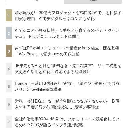
清水建設が「20億円プロジェクトを常駐者2名で」を目指す
1
切実な理由、AIでデジタルゼネコンにも変化
AIでシニアが無双状態、若手をどう育てるのか？ アクセン
2
チュア トップコンサルタントに聞く
みずほFGがAIエージェントの“量産体制”を確立 開発基盤
3
「Wiz Base」で最大70%の工数短縮
JR東海がNRIと挑む“前例なき上流工程変革” リニア構想を
4
支えるAI活用と変化に適応できる組織設計
Honda／三菱UFJ信託銀行が挑む、“統治”と“俊敏性”を共存
5
させたSnowflake基盤構築
財務・会計DXは、なぜ経営判断につながらないのか BI導
6
入でも予実差異の説明に終始……変革の要諦は
全社AI活用率99％のMIXIは、いかにコストを最適化してい
7
るのか？CTOが語るインフラ運用戦略