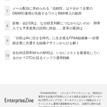
メール配信に求められる「信頼性」は十分か？企業の
7
DMARC運用が失敗するワケとBIMI導入の勘所
財務・会計DXは、なぜ経営判断につながらないのか BI導
8
入でも予実差異の説明に終始……変革の要諦は
「分析はAIに任せる時代」に生き残るFP&A組織像──好業
9
績企業に共通する組織デザインからひも解く
全社AI活用率99％のMIXIは、いかにコストを最適化してい
10
るのか？CTOが語るインフラ運用戦略
「EnterpriseZine」（エンタープライズジン）は、翔泳社が
運営する企業のIT活用とビジネス成長を支援するITリーダー
向け専門メディアです。データテクノロジー/情報セキュリ
ティ/システム運用の最新動向を中心に、企業ITに関する多