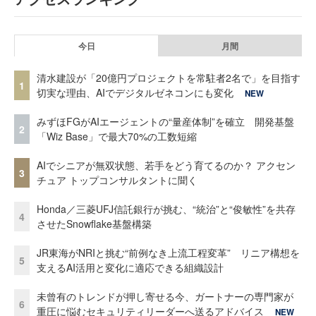
今日
月間
清水建設が「20億円プロジェクトを常駐者2名で」を目指す
1
切実な理由、AIでデジタルゼネコンにも変化
NEW
みずほFGがAIエージェントの“量産体制”を確立 開発基盤
2
「Wiz Base」で最大70%の工数短縮
AIでシニアが無双状態、若手をどう育てるのか？ アクセン
3
チュア トップコンサルタントに聞く
Honda／三菱UFJ信託銀行が挑む、“統治”と“俊敏性”を共存
4
させたSnowflake基盤構築
JR東海がNRIと挑む“前例なき上流工程変革” リニア構想を
5
支えるAI活用と変化に適応できる組織設計
未曾有のトレンドが押し寄せる今、ガートナーの専門家が
6
重圧に悩むセキュリティリーダーへ送るアドバイス
NEW