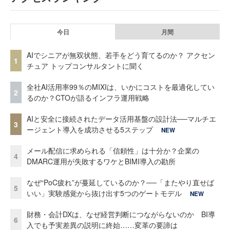
今日
月間
AIでシニアが無双状態、若手をどう育てるのか？ アクセン
1
チュア トップコンサルタントに聞く
全社AI活用率99％のMIXIは、いかにコストを最適化してい
2
るのか？CTOが語るインフラ運用戦略
AIと安全に接続されたデータ活用基盤の設計法──マルチエ
3
ージェント導入を成功させる5ステップ
NEW
メール配信に求められる「信頼性」は十分か？企業の
4
DMARC運用が失敗するワケとBIMI導入の勘所
なぜ“PoC疲れ”が蔓延しているのか？──「またやり直せば
5
いい」実験感覚から抜け出す5つのゲートモデル
NEW
財務・会計DXは、なぜ経営判断につながらないのか BI導
6
入でも予実差異の説明に終始……変革の要諦は