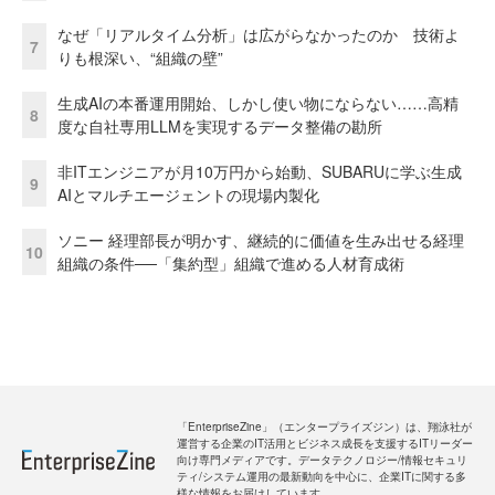
なぜ「リアルタイム分析」は広がらなかったのか 技術よ
7
りも根深い、“組織の壁”
生成AIの本番運用開始、しかし使い物にならない……高精
8
度な自社専用LLMを実現するデータ整備の勘所
非ITエンジニアが月10万円から始動、SUBARUに学ぶ生成
9
AIとマルチエージェントの現場内製化
ソニー 経理部長が明かす、継続的に価値を生み出せる経理
10
組織の条件──「集約型」組織で進める人材育成術
「EnterpriseZine」（エンタープライズジン）は、翔泳社が
運営する企業のIT活用とビジネス成長を支援するITリーダー
向け専門メディアです。データテクノロジー/情報セキュリ
ティ/システム運用の最新動向を中心に、企業ITに関する多
様な情報をお届けしています。