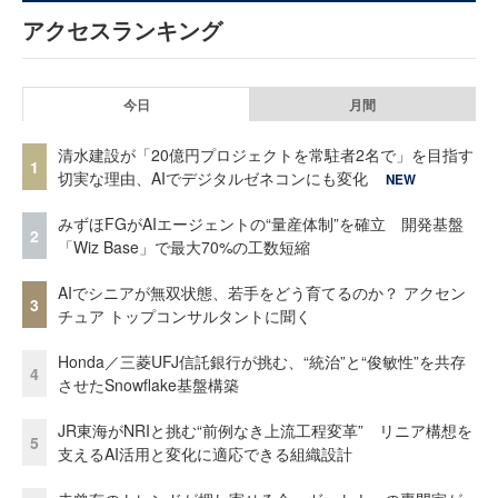
アクセスランキング
今日
月間
清水建設が「20億円プロジェクトを常駐者2名で」を目指す
1
切実な理由、AIでデジタルゼネコンにも変化
NEW
みずほFGがAIエージェントの“量産体制”を確立 開発基盤
2
「Wiz Base」で最大70%の工数短縮
AIでシニアが無双状態、若手をどう育てるのか？ アクセン
3
チュア トップコンサルタントに聞く
Honda／三菱UFJ信託銀行が挑む、“統治”と“俊敏性”を共存
4
させたSnowflake基盤構築
JR東海がNRIと挑む“前例なき上流工程変革” リニア構想を
5
支えるAI活用と変化に適応できる組織設計