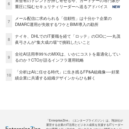
未曾有のトレンドが押し寄せる今、ガートナーの専門家が
6
重圧に悩むセキュリティリーダーへ送るアドバイス
NEW
メール配信に求められる「信頼性」は十分か？企業の
7
DMARC運用が失敗するワケとBIMI導入の勘所
ナイキ、DHLでのIT要職を経て「ロッテ」のCIOに──丸茂
8
眞弓さんが“集大成の場”で挑戦したいこと
全社AI活用率99％のMIXIは、いかにコストを最適化してい
9
るのか？CTOが語るインフラ運用戦略
「分析はAIに任せる時代」に生き残るFP&A組織像──好業
10
績企業に共通する組織デザインからひも解く
「EnterpriseZine」（エンタープライズジン）は、翔泳社が
運営する企業のIT活用とビジネス成長を支援するITリーダー