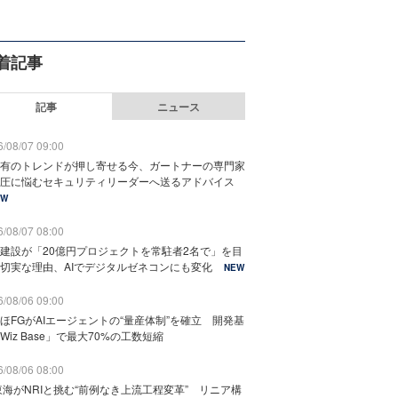
着記事
記事
ニュース
/08/07 09:00
有のトレンドが押し寄せる今、ガートナーの専門家
圧に悩むセキュリティリーダーへ送るアドバイス
EW
/08/07 08:00
建設が「20億円プロジェクトを常駐者2名で」を目
切実な理由、AIでデジタルゼネコンにも変化
NEW
/08/06 09:00
ほFGがAIエージェントの“量産体制”を確立 開発基
Wiz Base」で最大70%の工数短縮
/08/06 08:00
東海がNRIと挑む“前例なき上流工程変革” リニア構