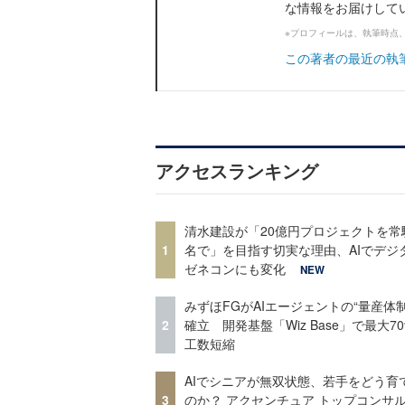
な情報をお届けして
※プロフィールは、執筆時点
この著者の最近の執
アクセスランキング
清水建設が「20億円プロジェクトを常
1
名で」を目指す切実な理由、AIでデジ
ゼネコンにも変化
NEW
みずほFGがAIエージェントの“量産体制
2
確立 開発基盤「Wiz Base」で最大7
工数短縮
AIでシニアが無双状態、若手をどう育
3
のか？ アクセンチュア トップコンサ