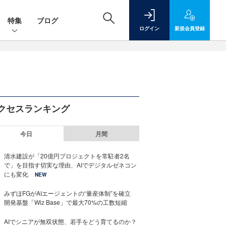
特集
ブログ
ログイン
新規
会員登録
クセスランキング
今日
月間
清水建設が「20億円プロジェクトを常駐者2名
で」を目指す切実な理由、AIでデジタルゼネコン
にも変化
NEW
みずほFGがAIエージェントの“量産体制”を確立
開発基盤「Wiz Base」で最大70%の工数短縮
AIでシニアが無双状態、若手をどう育てるのか？