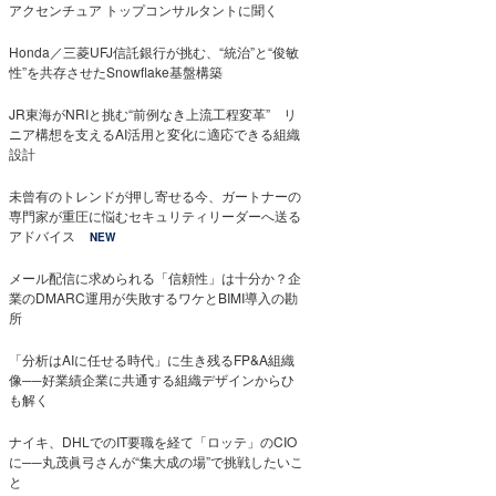
アクセンチュア トップコンサルタントに聞く
Honda／三菱UFJ信託銀行が挑む、“統治”と“俊敏
性”を共存させたSnowflake基盤構築
JR東海がNRIと挑む“前例なき上流工程変革” リ
ニア構想を支えるAI活用と変化に適応できる組織
設計
未曾有のトレンドが押し寄せる今、ガートナーの
専門家が重圧に悩むセキュリティリーダーへ送る
アドバイス
NEW
メール配信に求められる「信頼性」は十分か？企
業のDMARC運用が失敗するワケとBIMI導入の勘
所
「分析はAIに任せる時代」に生き残るFP&A組織
像──好業績企業に共通する組織デザインからひ
も解く
ナイキ、DHLでのIT要職を経て「ロッテ」のCIO
に──丸茂眞弓さんが“集大成の場”で挑戦したいこ
と