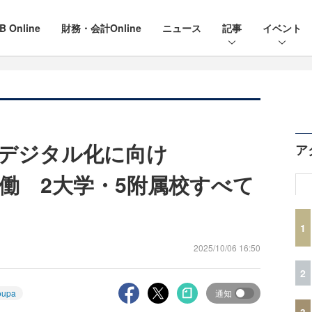
B Online
財務・会計Online
ニュース
記事
イベント
デジタル化に向け
ア
稼働 2大学・5附属校すべて
1
2025/10/06 16:50
2
oupa
通知
3