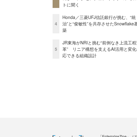
トに聞く
Honda／三菱UFJ信託銀行が挑む、“統
4
治”と“俊敏性”を共存させたSnowflak
築
JR東海がNRIと挑む“前例なき上流工程
5
革” リニア構想を支えるAI活用と変
応できる組織設計
「Enterprise