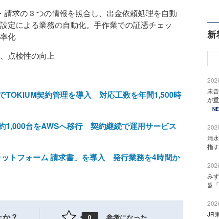
品・請求の 3 つの情報を照合し、出金依頼処理を自動
設定による業務の自動化。手作業での証憑チェッ
新
率化
、点検性の向上
2026
未曾
OKIUM契約管理を導入 対応工数を年間1,500時
が重
N
1,000台をAWSへ移行 契約継続で運用サービス
2026
清水
指す
ラットフォーム 請求書」を導入 発行業務を4時間か
2026
みず
盤「
2026
JR
たか？
参考になった
0