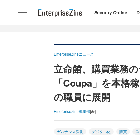
Security Online
D
EnterpriseZineニュース
立命館、購買業務の
「Coupa」を本格
の職員に展開
EnterpriseZine編集部
[著]
ガバナンス強化
デジタル化
購買
C