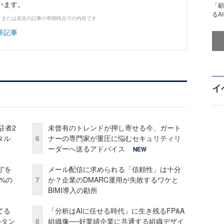
います。
「顧
るA
、または直近の記事の寄稿時点での内容です
筆記事
イ
駐者2
未曾有のトレンドが押し寄せる今、ガート
タル
6
ナーの専門家が重圧に悩むセキュリティリ
ーダーへ送るアドバイス
NEW
”を
メール配信に求められる「信頼性」は十分
0%の
7
か？企業のDMARC運用が失敗するワケと
BIMI導入の勘所
てる
「分析はAIに任せる時代」に生き残るFP&A
ルタン
8
組織像──好業績企業に共通する組織デザイ