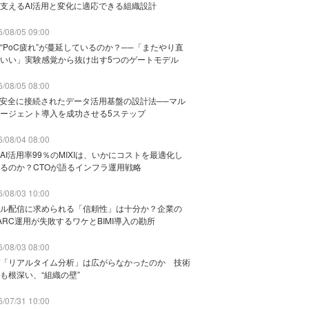
支えるAI活用と変化に適応できる組織設計
/08/05 09:00
“PoC疲れ”が蔓延しているのか？──「またやり直
いい」実験感覚から抜け出す5つのゲートモデル
/08/05 08:00
と安全に接続されたデータ活用基盤の設計法──マル
ージェント導入を成功させる5ステップ
/08/04 08:00
AI活用率99％のMIXIは、いかにコストを最適化し
るのか？CTOが語るインフラ運用戦略
/08/03 10:00
ル配信に求められる「信頼性」は十分か？企業の
ARC運用が失敗するワケとBIMI導入の勘所
/08/03 08:00
「リアルタイム分析」は広がらなかったのか 技術
も根深い、“組織の壁”
/07/31 10:00