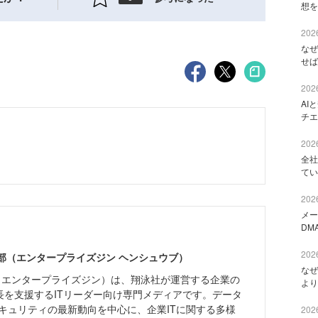
想を
2026
なぜ
せば
2026
AI
チエ
2026
全社
てい
2026
メー
DM
2026
ne編集部（エンタープライズジン ヘンシュウブ）
なぜ
Zine」（エンタープライズジン）は、翔泳社が運営する企業の
より
長を支援するITリーダー向け専門メディアです。データ
キュリティの最新動向を中心に、企業ITに関する多様
2026