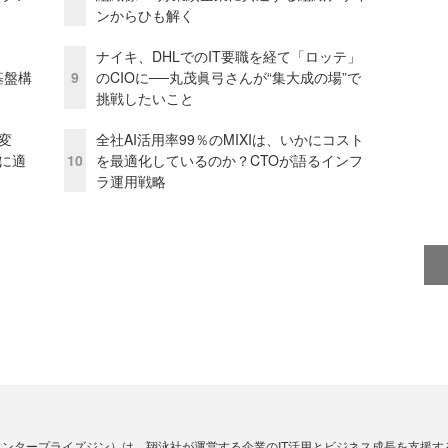
ンからひも解く
ナイキ、DHLでのIT要職を経て「ロッテ」
e基盤構
9
のCIOに──丸茂眞弓さんが“集大成の場”で
挑戦したいこと
変
全社AI活用率99％のMIXIは、いかにコスト
化に適
10
を最適化しているのか？CTOが語るインフ
ラ運用戦略
Zine」（エンタープライズジン）は、翔泳社が運営する企業のIT活用とビジネス成長を支