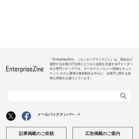
「EnterpriseZine」（エンタープライズジン）は、翔泳社が
運営する企業のIT活用とビジネス成長を支援するITリーダー
向け専門メディアです。データテクノロジー/情報セキュリ
ティ/システム運用の最新動向を中心に、企業ITに関する多
様な情報をお届けしています。
メールバックナンバー
記事掲載のご依頼
広告掲載のご案内