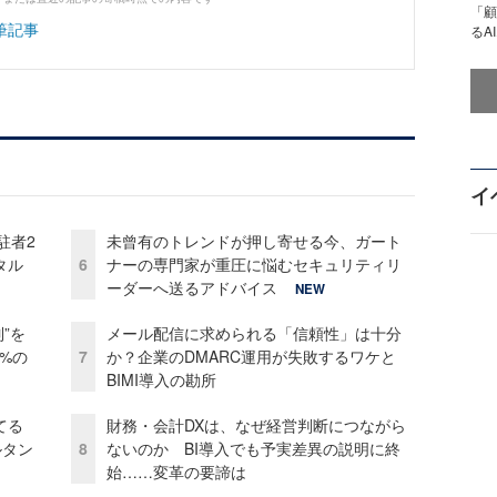
「顧
筆記事
るA
イ
駐者2
未曾有のトレンドが押し寄せる今、ガート
タル
6
ナーの専門家が重圧に悩むセキュリティリ
ーダーへ送るアドバイス
NEW
”を
メール配信に求められる「信頼性」は十分
0%の
7
か？企業のDMARC運用が失敗するワケと
BIMI導入の勘所
てる
財務・会計DXは、なぜ経営判断につながら
ルタン
8
ないのか BI導入でも予実差異の説明に終
始……変革の要諦は