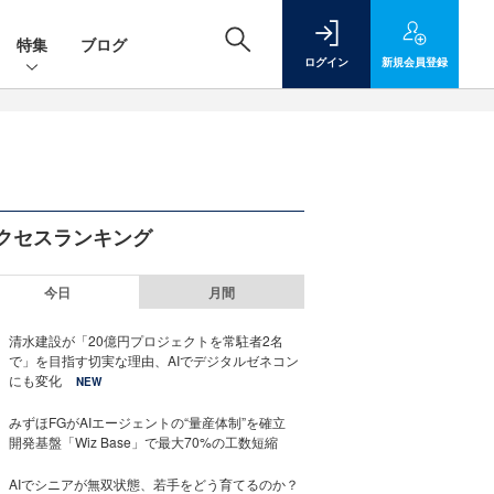
特集
ブログ
ログイン
新規
会員登録
クセスランキング
今日
月間
清水建設が「20億円プロジェクトを常駐者2名
で」を目指す切実な理由、AIでデジタルゼネコン
にも変化
NEW
みずほFGがAIエージェントの“量産体制”を確立
開発基盤「Wiz Base」で最大70%の工数短縮
AIでシニアが無双状態、若手をどう育てるのか？