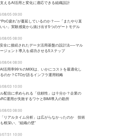
支えるAI活用と変化に適応できる組織設計
/08/05 09:00
“PoC疲れ”が蔓延しているのか？──「またやり直
いい」実験感覚から抜け出す5つのゲートモデル
/08/05 08:00
と安全に接続されたデータ活用基盤の設計法──マル
ージェント導入を成功させる5ステップ
/08/04 08:00
AI活用率99％のMIXIは、いかにコストを最適化し
るのか？CTOが語るインフラ運用戦略
/08/03 10:00
ル配信に求められる「信頼性」は十分か？企業の
ARC運用が失敗するワケとBIMI導入の勘所
/08/03 08:00
「リアルタイム分析」は広がらなかったのか 技術
も根深い、“組織の壁”
/07/31 10:00