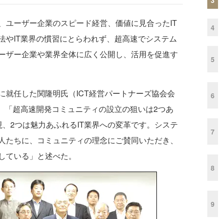
ユーザー企業のスピード経営、価値に見合ったIT
4
法やIT業界の慣習にとらわれず、超高速でシステム
ーザー企業や業界全体に広く公開し、活用を促進す
5
就任した関隆明氏（ICT経営パートナーズ協会会
6
は、「超高速開発コミュニティの設立の狙いは2つあ
、2つは魅力あふれるIT業界への変革です。システ
7
人たちに、コミュニティの理念にご賛同いただき、
している」と述べた。
8
9