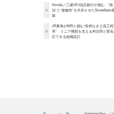
Honda／三菱UFJ信託銀行が挑む、“統
4
治”と“俊敏性”を共存させたSnowflak
築
JR東海がNRIと挑む“前例なき上流工程
5
革” リニア構想を支えるAI活用と変
応できる組織設計
「Enterprise