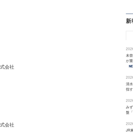
新
2026
未曾
が重
式会社
N
2026
清水
指す
2026
みず
盤「
2026
式会社
JR