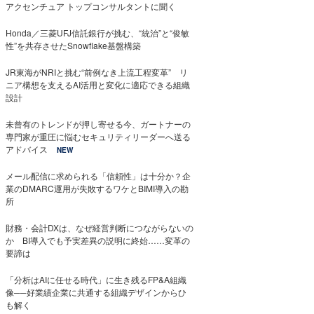
アクセンチュア トップコンサルタントに聞く
Honda／三菱UFJ信託銀行が挑む、“統治”と“俊敏
性”を共存させたSnowflake基盤構築
JR東海がNRIと挑む“前例なき上流工程変革” リ
ニア構想を支えるAI活用と変化に適応できる組織
設計
未曾有のトレンドが押し寄せる今、ガートナーの
専門家が重圧に悩むセキュリティリーダーへ送る
アドバイス
NEW
メール配信に求められる「信頼性」は十分か？企
業のDMARC運用が失敗するワケとBIMI導入の勘
所
財務・会計DXは、なぜ経営判断につながらないの
か BI導入でも予実差異の説明に終始……変革の
要諦は
「分析はAIに任せる時代」に生き残るFP&A組織
像──好業績企業に共通する組織デザインからひ
も解く