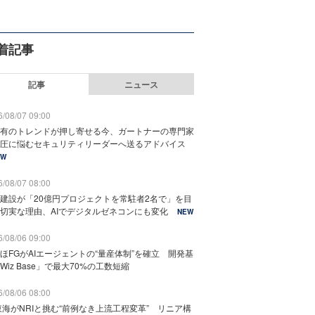
着記事
記事
ニュース
/08/07 09:00
有のトレンドが押し寄せる今、ガートナーの専門家
圧に悩むセキュリティリーダーへ送るアドバイス
EW
/08/07 08:00
建設が「20億円プロジェクトを常駐者2名で」を目
切実な理由、AIでデジタルゼネコンにも変化
NEW
/08/06 09:00
ほFGがAIエージェントの“量産体制”を確立 開発基
Wiz Base」で最大70%の工数短縮
/08/06 08:00
東海がNRIと挑む“前例なき上流工程変革” リニア構