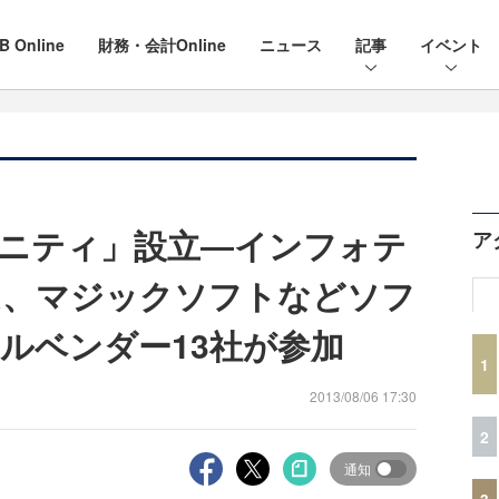
B Online
財務・会計Online
ニュース
記事
イベント
ニティ」設立―インフォテ
ア
ム、マジックソフトなどソフ
ルベンダー13社が参加
1
2013/08/06 17:30
2
通知
3