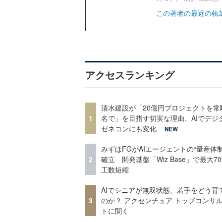
この著者の最近の執
アクセスランキング
清水建設が「20億円プロジェクトを常
1
名で」を目指す切実な理由、AIでデジ
ゼネコンにも変化
NEW
みずほFGがAIエージェントの“量産体制
2
確立 開発基盤「Wiz Base」で最大7
工数短縮
AIでシニアが無双状態、若手をどう育
3
のか？ アクセンチュア トップコンサ
トに聞く