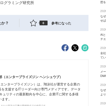
ログラミング研究所
想を
2026
なぜ
せば
たか？
参考になった
0
2026
AI
チエ
2026
全社
てい
2026
メー
DM
ne編集部（エンタープライズジン ヘンシュウブ）
Zine」（エンタープライズジン）は、翔泳社が運営する企業の
2026
長を支援するITリーダー向け専門メディアです。データ
なぜ
キュリティの最新動向を中心に、企業ITに関する多様
より
います。
2026
、または直近の記事の寄稿時点での内容です