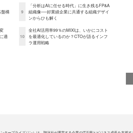
「分析はAIに任せる時代」に生き残るFP&A
e基盤構
9
組織像──好業績企業に共通する組織デザイ
ンからひも解く
変
全社AI活用率99％のMIXIは、いかにコスト
化に適
10
を最適化しているのか？CTOが語るインフ
ラ運用戦略
Zine」（エンタープライズジン）は、翔泳社が運営する企業のIT活用とビジネス成長を支