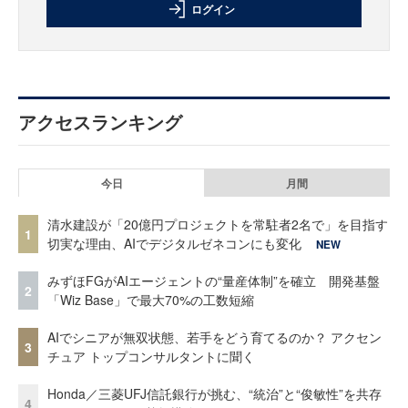
ログイン
アクセスランキング
今日
月間
清水建設が「20億円プロジェクトを常駐者2名で」を目指す
1
切実な理由、AIでデジタルゼネコンにも変化
NEW
みずほFGがAIエージェントの“量産体制”を確立 開発基盤
2
「Wiz Base」で最大70%の工数短縮
AIでシニアが無双状態、若手をどう育てるのか？ アクセン
3
チュア トップコンサルタントに聞く
Honda／三菱UFJ信託銀行が挑む、“統治”と“俊敏性”を共存
4