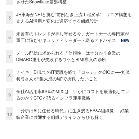
させたSnowflake基盤構築
JR東海がNRIと挑む“前例なき上流工程変革” リニア構想を
5
支えるAI活用と変化に適応できる組織設計
未曾有のトレンドが押し寄せる今、ガートナーの専門家が
6
重圧に悩むセキュリティリーダーへ送るアドバイス
NEW
メール配信に求められる「信頼性」は十分か？企業の
7
DMARC運用が失敗するワケとBIMI導入の勘所
ナイキ、DHLでのIT要職を経て「ロッテ」のCIOに──丸茂
8
眞弓さんが“集大成の場”で挑戦したいこと
全社AI活用率99％のMIXIは、いかにコストを最適化してい
9
るのか？CTOが語るインフラ運用戦略
「分析はAIに任せる時代」に生き残るFP&A組織像──好業
10
績企業に共通する組織デザインからひも解く