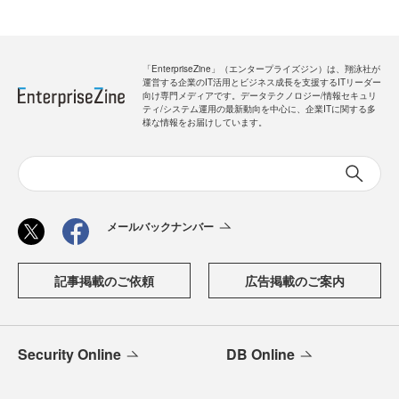
「EnterpriseZine」（エンタープライズジン）は、翔泳社が
運営する企業のIT活用とビジネス成長を支援するITリーダー
向け専門メディアです。データテクノロジー/情報セキュリ
ティ/システム運用の最新動向を中心に、企業ITに関する多
様な情報をお届けしています。
メールバックナンバー
記事掲載のご依頼
広告掲載のご案内
Security Online
DB Online