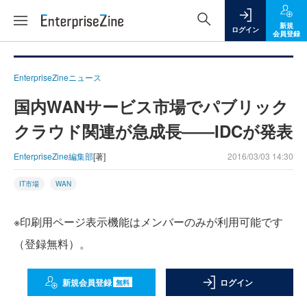
新規
ログイン
会員登録
EnterpriseZineニュース
国内WANサービス市場でパブリック
クラウド関連が急成長――IDCが発表
EnterpriseZine編集部
[著]
2016/03/03 14:30
IT市場
WAN
※印刷用ページ表示機能はメンバーのみが利用可能です
（登録無料）。
新規会員登録
ログイン
無料