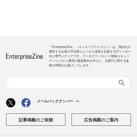
「EnterpriseZine」（エンタープライズジン）は、翔泳社が
運営する企業のIT活用とビジネス成長を支援するITリーダー
向け専門メディアです。データテクノロジー/情報セキュリ
ティ/システム運用の最新動向を中心に、企業ITに関する多
様な情報をお届けしています。
メールバックナンバー
記事掲載のご依頼
広告掲載のご案内