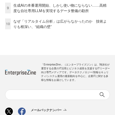
生成AIの本番運用開始、しかし使い物にならない……高精
9
度な自社専用LLMを実現するデータ整備の勘所
なぜ「リアルタイム分析」は広がらなかったのか 技術よ
10
りも根深い、“組織の壁”
「EnterpriseZine」（エンタープライズジン）は、翔泳社が
運営する企業のIT活用とビジネス成長を支援するITリーダー
向け専門メディアです。データテクノロジー/情報セキュリ
ティ/システム運用の最新動向を中心に、企業ITに関する多
様な情報をお届けしています。
メールバックナンバー