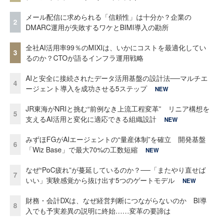
メール配信に求められる「信頼性」は十分か？企業の
2
DMARC運用が失敗するワケとBIMI導入の勘所
全社AI活用率99％のMIXIは、いかにコストを最適化してい
3
るのか？CTOが語るインフラ運用戦略
AIと安全に接続されたデータ活用基盤の設計法──マルチエ
4
ージェント導入を成功させる5ステップ
NEW
JR東海がNRIと挑む“前例なき上流工程変革” リニア構想を
5
支えるAI活用と変化に適応できる組織設計
NEW
みずほFGがAIエージェントの“量産体制”を確立 開発基盤
6
「Wiz Base」で最大70%の工数短縮
NEW
なぜ“PoC疲れ”が蔓延しているのか？──「またやり直せば
7
いい」実験感覚から抜け出す5つのゲートモデル
NEW
財務・会計DXは、なぜ経営判断につながらないのか BI導
8
入でも予実差異の説明に終始……変革の要諦は