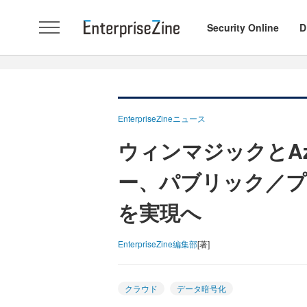
Security Online
D
EnterpriseZineニュース
ウィンマジックとA
ー、パブリック／
を実現へ
EnterpriseZine編集部
[著]
クラウド
データ暗号化