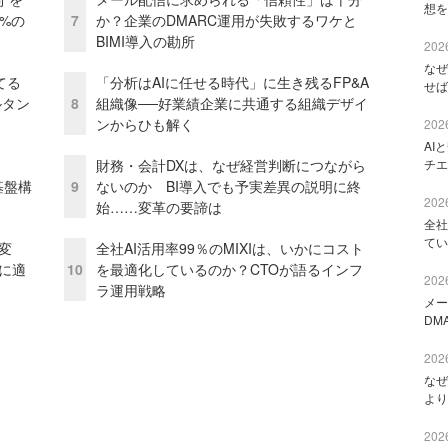
想を
0%の
7
か？企業のDMARC運用が失敗するワケと
BIMI導入の勘所
2026
なぜ
てる
「分析はAIに任せる時代」に生き残るFP&A
せば
ルタン
8
組織像──好業績企業に共通する組織デザイ
ンからひも解く
2026
AI
財務・会計DXは、なぜ経営判断につながら
チエ
e基盤構
9
ないのか BI導入でも予実差異の説明に終
2026
始……変革の要諦は
全社
てい
変
全社AI活用率99％のMIXIは、いかにコスト
化に適
10
を最適化しているのか？CTOが語るインフ
2026
ラ運用戦略
メー
DM
2026
なぜ
より
2026