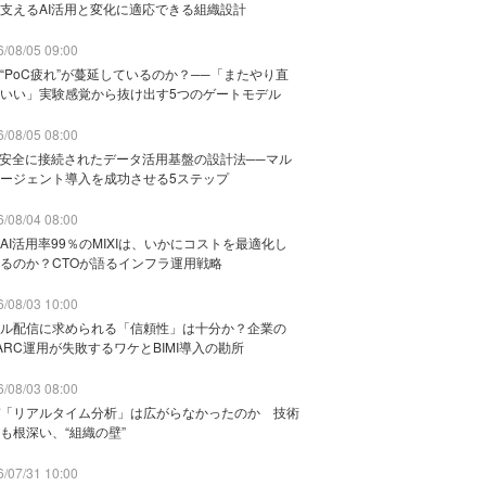
支えるAI活用と変化に適応できる組織設計
/08/05 09:00
“PoC疲れ”が蔓延しているのか？──「またやり直
いい」実験感覚から抜け出す5つのゲートモデル
/08/05 08:00
と安全に接続されたデータ活用基盤の設計法──マル
ージェント導入を成功させる5ステップ
/08/04 08:00
AI活用率99％のMIXIは、いかにコストを最適化し
るのか？CTOが語るインフラ運用戦略
/08/03 10:00
ル配信に求められる「信頼性」は十分か？企業の
ARC運用が失敗するワケとBIMI導入の勘所
/08/03 08:00
「リアルタイム分析」は広がらなかったのか 技術
も根深い、“組織の壁”
/07/31 10:00