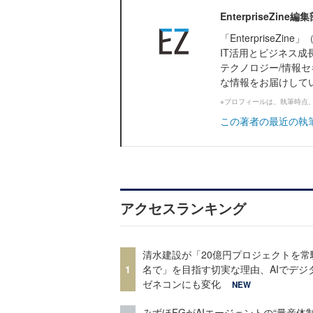
EnterpriseZi
「Enterprise
IT活用とビジネス成
テクノロジー/情報セ
な情報をお届けして
※プロフィールは、執筆時点
この著者の最近の執
アクセスランキング
清水建設が「20億円プロジェクトを常
1
名で」を目指す切実な理由、AIでデジ
ゼネコンにも変化
NEW
みずほFGがAIエージェントの“量産体制