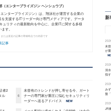
ne編集部（エンタープライズジン ヘンシュウブ）
Zine」（エンタープライズジン）は、翔泳社が運営する企業の
新
長を支援するITリーダー向け専門メディアです。データ
キュリティの最新動向を中心に、企業ITに関する多様
います。
、または直近の記事の寄稿時点での内容です
2026
筆記事
未曾
が重
N
2026
清水
指す
2026
みず
駐者2
未曾有のトレンドが押し寄せる今、ガート
盤「
タル
6
ナーの専門家が重圧に悩むセキュリティリ
ーダーへ送るアドバイス
NEW
2026
JR
”を
メール配信に求められる「信頼性」は十分