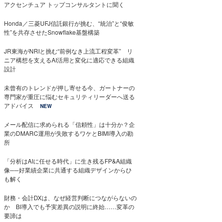
アクセンチュア トップコンサルタントに聞く
Honda／三菱UFJ信託銀行が挑む、“統治”と“俊敏
性”を共存させたSnowflake基盤構築
JR東海がNRIと挑む“前例なき上流工程変革” リ
ニア構想を支えるAI活用と変化に適応できる組織
設計
未曾有のトレンドが押し寄せる今、ガートナーの
専門家が重圧に悩むセキュリティリーダーへ送る
アドバイス
NEW
メール配信に求められる「信頼性」は十分か？企
業のDMARC運用が失敗するワケとBIMI導入の勘
所
「分析はAIに任せる時代」に生き残るFP&A組織
像──好業績企業に共通する組織デザインからひ
も解く
財務・会計DXは、なぜ経営判断につながらないの
か BI導入でも予実差異の説明に終始……変革の
要諦は