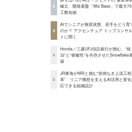
2
確立 開発基盤「Wiz Base」で最大7
工数短縮
AIでシニアが無双状態、若手をどう育
3
のか？ アクセンチュア トップコンサ
トに聞く
Honda／三菱UFJ信託銀行が挑む、“統
4
治”と“俊敏性”を共存させたSnowflak
築
JR東海がNRIと挑む“前例なき上流工程
5
革” リニア構想を支えるAI活用と変
応できる組織設計