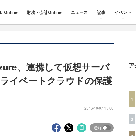
B Online
財務・会計Online
ニュース
記事
イベント
zure、連携して仮想サーバ
ア
プライベートクラウドの保護
1
2016/10/07 15:00
2
通知
3