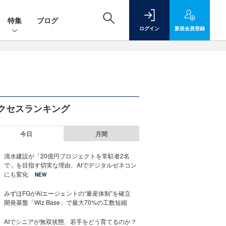
特集
ブログ
ログイン
新規
会員登録
クセスランキング
今日
月間
清水建設が「20億円プロジェクトを常駐者2名
で」を目指す切実な理由、AIでデジタルゼネコン
にも変化
NEW
みずほFGがAIエージェントの“量産体制”を確立
開発基盤「Wiz Base」で最大70%の工数短縮
AIでシニアが無双状態、若手をどう育てるのか？