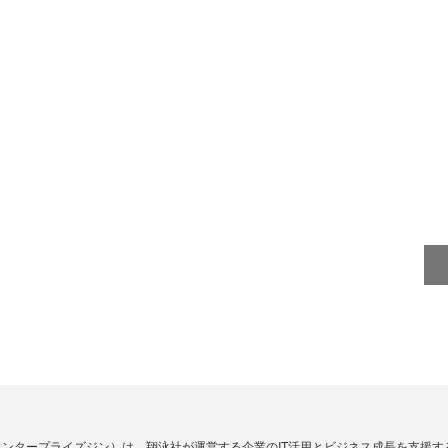
Zine」（エンタープライズジン）は、翔泳社が運営する企業のIT活用とビジネス成長を支