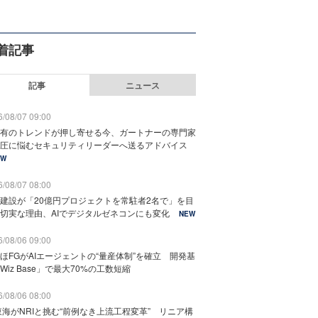
着記事
記事
ニュース
/08/07 09:00
有のトレンドが押し寄せる今、ガートナーの専門家
圧に悩むセキュリティリーダーへ送るアドバイス
EW
/08/07 08:00
建設が「20億円プロジェクトを常駐者2名で」を目
切実な理由、AIでデジタルゼネコンにも変化
NEW
/08/06 09:00
ほFGがAIエージェントの“量産体制”を確立 開発基
Wiz Base」で最大70%の工数短縮
/08/06 08:00
東海がNRIと挑む“前例なき上流工程変革” リニア構