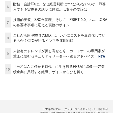
財務・会計DXは、なぜ経営判断につながらないのか BI導
6
入でも予実差異の説明に終始……変革の要諦は
技術的実装、SBOM管理、そして「PSIRT 2.0」へ……CRA
7
の各要求事項に応える実務のポイント
全社AI活用率99％のMIXIは、いかにコストを最適化してい
8
るのか？CTOが語るインフラ運用戦略
未曾有のトレンドが押し寄せる今、ガートナーの専門家が
9
重圧に悩むセキュリティリーダーへ送るアドバイス
NEW
「分析はAIに任せる時代」に生き残るFP&A組織像──好業
10
績企業に共通する組織デザインからひも解く
「EnterpriseZine」（エンタープライズジン）は、翔泳社が
運営する企業のIT活用とビジネス成長を支援するITリーダー