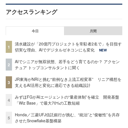
アクセスランキング
今日
月間
清水建設が「20億円プロジェクトを常駐者2名で」を目指す
1
切実な理由、AIでデジタルゼネコンにも変化
NEW
AIでシニアが無双状態、若手をどう育てるのか？ アクセン
2
チュア トップコンサルタントに聞く
JR東海がNRIと挑む“前例なき上流工程変革” リニア構想を
3
支えるAI活用と変化に適応できる組織設計
みずほFGがAIエージェントの“量産体制”を確立 開発基盤
4
「Wiz Base」で最大70%の工数短縮
Honda／三菱UFJ信託銀行が挑む、“統治”と“俊敏性”を共存
5
させたSnowflake基盤構築