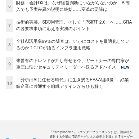
財務・会計DXは、なぜ経営判断につながらないのか BI導
6
入でも予実差異の説明に終始……変革の要諦は
技術的実装、SBOM管理、そして「PSIRT 2.0」へ……CRA
7
の各要求事項に応える実務のポイント
全社AI活用率99％のMIXIは、いかにコストを最適化してい
8
るのか？CTOが語るインフラ運用戦略
未曾有のトレンドが押し寄せる今、ガートナーの専門家が
9
重圧に悩むセキュリティリーダーへ送るアドバイス
NEW
「分析はAIに任せる時代」に生き残るFP&A組織像──好業
10
績企業に共通する組織デザインからひも解く
「EnterpriseZine」（エンタープライズジン）は、翔泳社が
運営する企業のIT活用とビジネス成長を支援するITリーダー