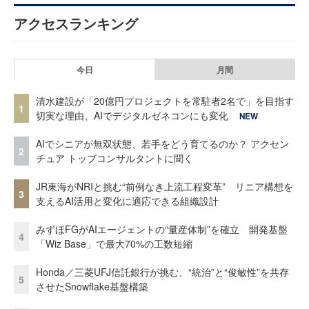
アクセスランキング
今日
月間
清水建設が「20億円プロジェクトを常駐者2名で」を目指す
1
切実な理由、AIでデジタルゼネコンにも変化
NEW
AIでシニアが無双状態、若手をどう育てるのか？ アクセン
2
チュア トップコンサルタントに聞く
JR東海がNRIと挑む“前例なき上流工程変革” リニア構想を
3
支えるAI活用と変化に適応できる組織設計
みずほFGがAIエージェントの“量産体制”を確立 開発基盤
4
「Wiz Base」で最大70%の工数短縮
Honda／三菱UFJ信託銀行が挑む、“統治”と“俊敏性”を共存
5
させたSnowflake基盤構築