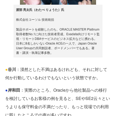
渡部 亮太氏（わたべ りょうた）氏
株式会社コーソル 技術統括
製品サポートを経験したのち、ORACLE MASTER Platinum
取得者数No.1に向けた技術者育成、Exadata向けリモート監
視・リモートDBAサービスのビジネス拡大などに携わる。
日本に8名しかいないOracle ACEの一人で、Japan Oracle
User Groupの共同創設者、ボードメンバーでもある。著
書・講演・執筆記事多数。
●
谷川
：漠然とした不満はあるけれども、それに対して
何か行動しているわけでもないという状態ですか。
●
岸和田
：実際のところ、Oracleから他社製品への移行
を検討しているお客様の例を見ると、SEやSE2云々とい
うよりも保守料金の不満だったり、もっと現場での利用
に即したところでの声が多いですね。