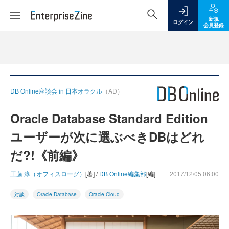
新規
ログイン
会員登録
DB Online座談会 in 日本オラクル
（AD）
Oracle Database Standard Edition
ユーザーが次に選ぶべきDBはどれ
だ?!《前編》
工藤 淳（オフィスローグ）
[著] /
DB Online編集部
[編]
2017/12/05 06:00
対談
Oracle Database
Oracle Cloud