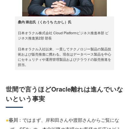
桑内 崇志氏（くわうち たかし）氏
日本オラクル株式会社 Cloud Platformビジネス推進本部 ビ
ジネス推進第2部 部長
日本オラクル入社以来、一貫してテクノロジー製品の製品技
術および販売推進に携わる。現在はデータベース製品を中心
にセキュリティや運用管理製品およびクラウドの販売推進を
担当。
世間で言うほどOracle離れは進んでいな
いという事実
●
谷川
：ではまず、岸和田さんや渡部さんからご覧にな