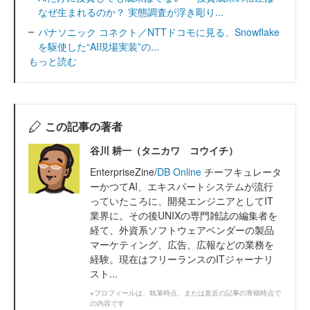
なぜ生まれるのか？ 実態調査が浮き彫り...
パナソニック コネクト／NTTドコモに見る、Snowflake
を駆使した“AI現場実装”の...
もっと読む
この記事の著者
谷川 耕一（タニカワ コウイチ）
EnterpriseZine/
DB Online
チーフキュレータ
ーかつてAI、エキスパートシステムが流行
っていたころに、開発エンジニアとしてIT
業界に。その後UNIXの専門雑誌の編集者を
経て、外資系ソフトウェアベンダーの製品
マーケティング、広告、広報などの業務を
経験。現在はフリーランスのITジャーナリ
スト...
※プロフィールは、執筆時点、または直近の記事の寄稿時点で
の内容です