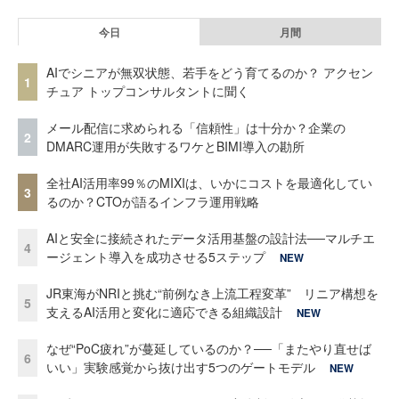
今日
月間
AIでシニアが無双状態、若手をどう育てるのか？ アクセン
1
チュア トップコンサルタントに聞く
メール配信に求められる「信頼性」は十分か？企業の
2
DMARC運用が失敗するワケとBIMI導入の勘所
全社AI活用率99％のMIXIは、いかにコストを最適化してい
3
るのか？CTOが語るインフラ運用戦略
AIと安全に接続されたデータ活用基盤の設計法──マルチエ
4
ージェント導入を成功させる5ステップ
NEW
JR東海がNRIと挑む“前例なき上流工程変革” リニア構想を
5
支えるAI活用と変化に適応できる組織設計
NEW
なぜ“PoC疲れ”が蔓延しているのか？──「またやり直せば
6
いい」実験感覚から抜け出す5つのゲートモデル
NEW