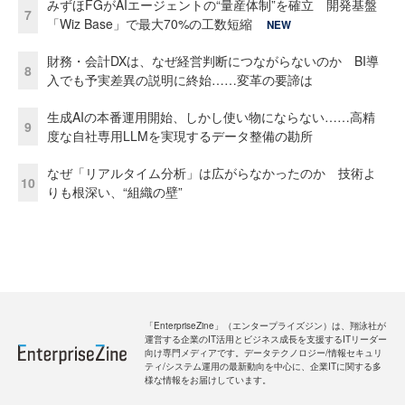
みずほFGがAIエージェントの“量産体制”を確立 開発基盤
7
「Wiz Base」で最大70%の工数短縮
NEW
財務・会計DXは、なぜ経営判断につながらないのか BI導
8
入でも予実差異の説明に終始……変革の要諦は
生成AIの本番運用開始、しかし使い物にならない……高精
9
度な自社専用LLMを実現するデータ整備の勘所
なぜ「リアルタイム分析」は広がらなかったのか 技術よ
10
りも根深い、“組織の壁”
「EnterpriseZine」（エンタープライズジン）は、翔泳社が
運営する企業のIT活用とビジネス成長を支援するITリーダー
向け専門メディアです。データテクノロジー/情報セキュリ
ティ/システム運用の最新動向を中心に、企業ITに関する多
様な情報をお届けしています。