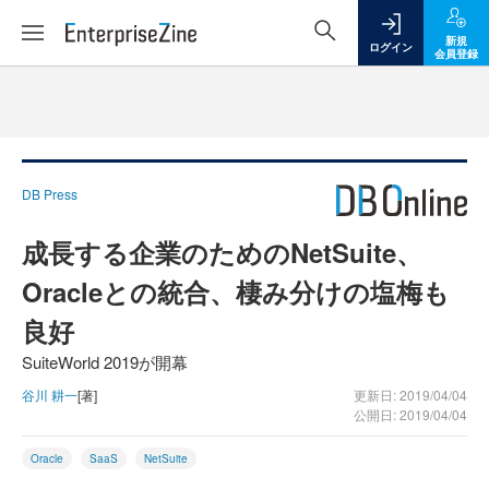
新規
ログイン
会員登録
DB Press
成長する企業のためのNetSuite、
Oracleとの統合、棲み分けの塩梅も
良好
SuiteWorld 2019が開幕
谷川 耕一
[著]
更新日: 2019/04/04
公開日: 2019/04/04
Oracle
SaaS
NetSuite