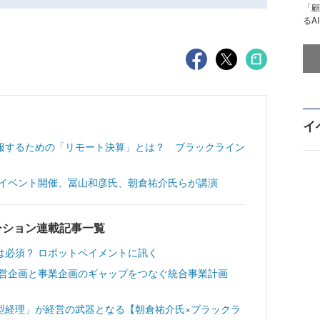
「顧
るA
イ
服するための「リモート決算」とは？ ブラックライン
Xイベント開催、冨山和彦氏、朝倉祐介氏らが講演
ーション連載記事一覧
は必須？ ロボットペイメントに訊く
 経営企画と事業企画のギャップをつなぐ統合事業計画
型経理」が経営の武器となる【朝倉祐介氏×ブラックラ