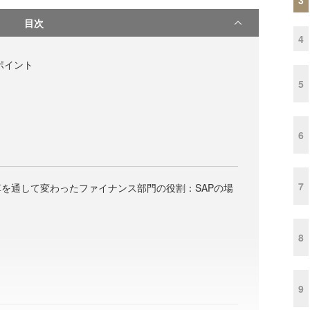
目次
4
ポイント
5
6
7
を通して変わったファイナンス部門の役割：SAPの場
8
9