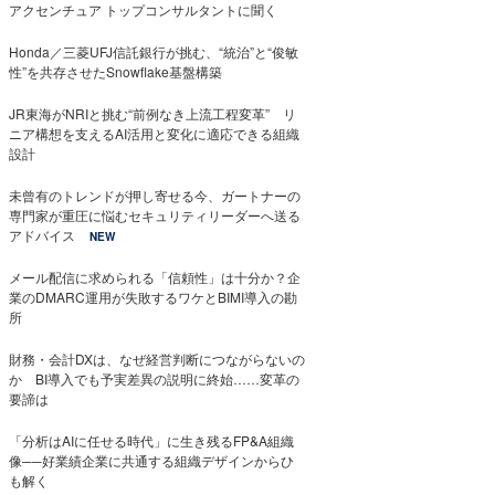
アクセンチュア トップコンサルタントに聞く
Honda／三菱UFJ信託銀行が挑む、“統治”と“俊敏
性”を共存させたSnowflake基盤構築
JR東海がNRIと挑む“前例なき上流工程変革” リ
ニア構想を支えるAI活用と変化に適応できる組織
設計
未曾有のトレンドが押し寄せる今、ガートナーの
専門家が重圧に悩むセキュリティリーダーへ送る
アドバイス
NEW
メール配信に求められる「信頼性」は十分か？企
業のDMARC運用が失敗するワケとBIMI導入の勘
所
財務・会計DXは、なぜ経営判断につながらないの
か BI導入でも予実差異の説明に終始……変革の
要諦は
「分析はAIに任せる時代」に生き残るFP&A組織
像──好業績企業に共通する組織デザインからひ
も解く