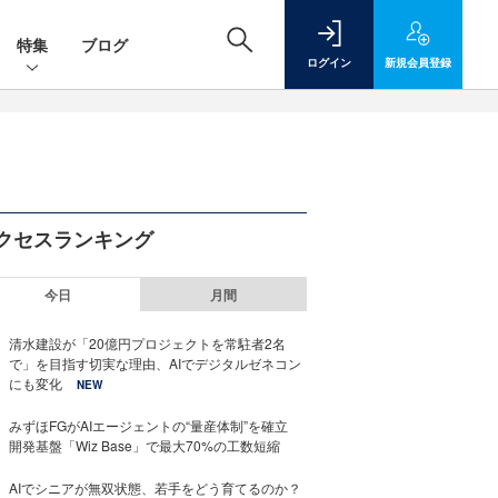
特集
ブログ
ログイン
新規
会員登録
クセスランキング
今日
月間
清水建設が「20億円プロジェクトを常駐者2名
で」を目指す切実な理由、AIでデジタルゼネコン
にも変化
NEW
みずほFGがAIエージェントの“量産体制”を確立
開発基盤「Wiz Base」で最大70%の工数短縮
AIでシニアが無双状態、若手をどう育てるのか？