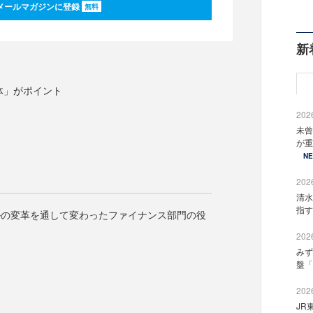
メールマガジンに登録
無料
新
体」がポイント
2026
未曾
が重
N
2026
清水
指す
ルの変革を通して変わったファイナンス部門の役
2026
みず
盤「
2026
JR