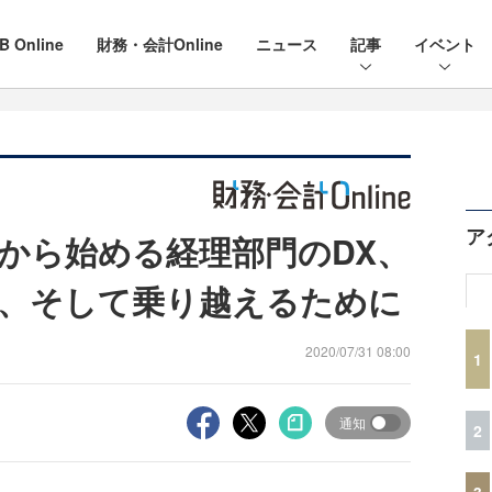
B Online
財務・会計Online
ニュース
記事
イベント
ア
から始める経理部門のDX、
、そして乗り越えるために
2020/07/31 08:00
1
通知
2
3