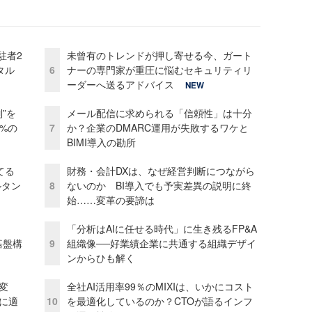
駐者2
未曾有のトレンドが押し寄せる今、ガート
タル
6
ナーの専門家が重圧に悩むセキュリティリ
ーダーへ送るアドバイス
NEW
”を
メール配信に求められる「信頼性」は十分
0%の
7
か？企業のDMARC運用が失敗するワケと
BIMI導入の勘所
てる
財務・会計DXは、なぜ経営判断につながら
ルタン
8
ないのか BI導入でも予実差異の説明に終
始……変革の要諦は
「分析はAIに任せる時代」に生き残るFP&A
e基盤構
9
組織像──好業績企業に共通する組織デザイ
ンからひも解く
変
全社AI活用率99％のMIXIは、いかにコスト
化に適
10
を最適化しているのか？CTOが語るインフ