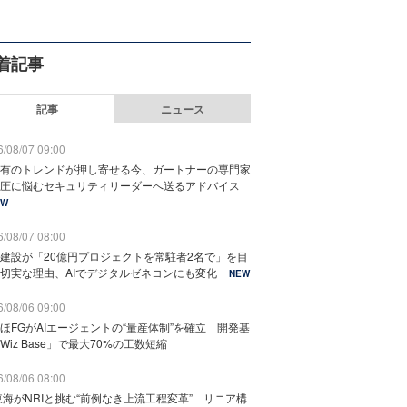
着記事
記事
ニュース
/08/07 09:00
有のトレンドが押し寄せる今、ガートナーの専門家
圧に悩むセキュリティリーダーへ送るアドバイス
EW
/08/07 08:00
建設が「20億円プロジェクトを常駐者2名で」を目
切実な理由、AIでデジタルゼネコンにも変化
NEW
/08/06 09:00
ほFGがAIエージェントの“量産体制”を確立 開発基
Wiz Base」で最大70%の工数短縮
/08/06 08:00
東海がNRIと挑む“前例なき上流工程変革” リニア構