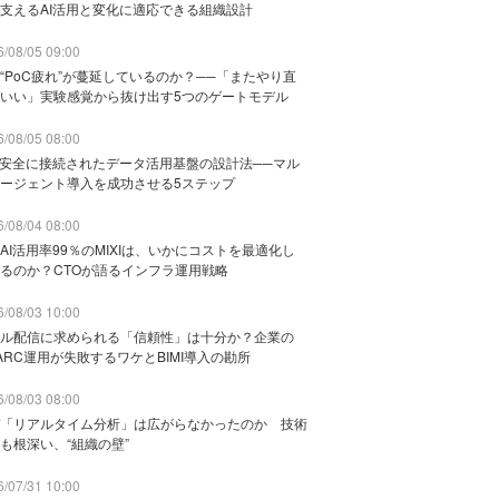
支えるAI活用と変化に適応できる組織設計
/08/05 09:00
“PoC疲れ”が蔓延しているのか？──「またやり直
いい」実験感覚から抜け出す5つのゲートモデル
/08/05 08:00
と安全に接続されたデータ活用基盤の設計法──マル
ージェント導入を成功させる5ステップ
/08/04 08:00
AI活用率99％のMIXIは、いかにコストを最適化し
るのか？CTOが語るインフラ運用戦略
/08/03 10:00
ル配信に求められる「信頼性」は十分か？企業の
ARC運用が失敗するワケとBIMI導入の勘所
/08/03 08:00
「リアルタイム分析」は広がらなかったのか 技術
も根深い、“組織の壁”
/07/31 10:00