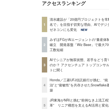
アクセスランキング
清水建設が「20億円プロジェクトを常
1
名で」を目指す切実な理由、AIでデジ
ゼネコンにも変化
NEW
みずほFGがAIエージェントの“量産体制
2
確立 開発基盤「Wiz Base」で最大7
工数短縮
AIでシニアが無双状態、若手をどう育
3
のか？ アクセンチュア トップコンサ
トに聞く
Honda／三菱UFJ信託銀行が挑む、“統
4
治”と“俊敏性”を共存させたSnowflak
築
JR東海がNRIと挑む“前例なき上流工程
5
革” リニア構想を支えるAI活用と変