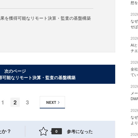
想を
2026
成果を獲得可能なリモート決算・監査の基盤構築
なぜ
せば
2026
AI
チエ
2026
全社
次のページ
てい
得可能なリモート決算・監査の基盤構築
2026
メー
DM
1
2
3
NEXT
2026
なぜ
より
たか？
参考になった
0
2026