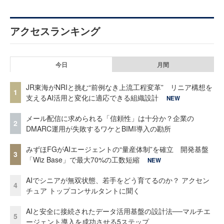
アクセスランキング
今日
月間
JR東海がNRIと挑む“前例なき上流工程変革” リニア構想を
1
支えるAI活用と変化に適応できる組織設計
NEW
メール配信に求められる「信頼性」は十分か？企業の
2
DMARC運用が失敗するワケとBIMI導入の勘所
みずほFGがAIエージェントの“量産体制”を確立 開発基盤
3
「Wiz Base」で最大70%の工数短縮
NEW
AIでシニアが無双状態、若手をどう育てるのか？ アクセン
4
チュア トップコンサルタントに聞く
AIと安全に接続されたデータ活用基盤の設計法──マルチエ
5
ージェント導入を成功させる5ステップ