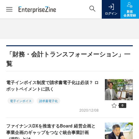
新規
ログイン
会員登録
「財務・会計トランスフォーメーション」一
覧
電子インボイス制度で請求書電子化は必須？ ロ
ボットペイメントに訊く
電子インボイス
請求書電子化
0
2020/12/08
ファイナンスDXを推進するBoard 経営企画と
事業企画のギャップをつなぐ統合事業計画
（IBP）とは