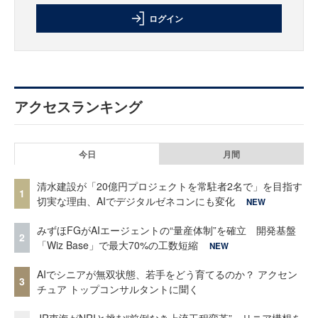
ログイン
アクセスランキング
今日
月間
清水建設が「20億円プロジェクトを常駐者2名で」を目指す
1
切実な理由、AIでデジタルゼネコンにも変化
NEW
みずほFGがAIエージェントの“量産体制”を確立 開発基盤
2
「Wiz Base」で最大70%の工数短縮
NEW
AIでシニアが無双状態、若手をどう育てるのか？ アクセン
3
チュア トップコンサルタントに聞く
JR東海がNRIと挑む“前例なき上流工程変革” リニア構想を