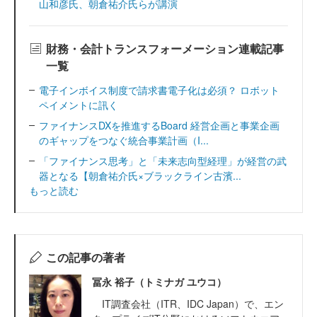
山和彦氏、朝倉祐介氏らが講演
財務・会計トランスフォーメーション連載記事
一覧
電子インボイス制度で請求書電子化は必須？ ロボット
ペイメントに訊く
ファイナンスDXを推進するBoard 経営企画と事業企画
のギャップをつなぐ統合事業計画（I...
「ファイナンス思考」と「未来志向型経理」が経営の武
器となる【朝倉祐介氏×ブラックライン古濱...
もっと読む
この記事の著者
冨永 裕子（トミナガ ユウコ）
IT調査会社（ITR、IDC Japan）で、エン