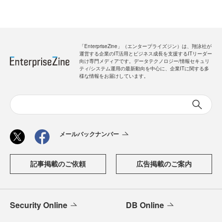
「EnterpriseZine」（エンタープライズジン）は、翔泳社が
運営する企業のIT活用とビジネス成長を支援するITリーダー
向け専門メディアです。データテクノロジー/情報セキュリ
ティ/システム運用の最新動向を中心に、企業ITに関する多
様な情報をお届けしています。
メールバックナンバー
記事掲載のご依頼
広告掲載のご案内
Security Online
DB Online