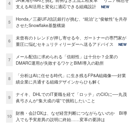
4
支えるAI活用と変化に適応できる組織設計
NEW
Honda／三菱UFJ信託銀行が挑む、“統治”と“俊敏性”を共存
5
させたSnowflake基盤構築
未曾有のトレンドが押し寄せる今、ガートナーの専門家が
6
重圧に悩むセキュリティリーダーへ送るアドバイス
NEW
メール配信に求められる「信頼性」は十分か？企業の
7
DMARC運用が失敗するワケとBIMI導入の勘所
「分析はAIに任せる時代」に生き残るFP&A組織像──好業
8
績企業に共通する組織デザインからひも解く
ナイキ、DHLでのIT要職を経て「ロッテ」のCIOに──丸茂
9
眞弓さんが“集大成の場”で挑戦したいこと
財務・会計DXは、なぜ経営判断につながらないのか BI導
10
入でも予実差異の説明に終始……変革の要諦は