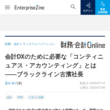
新規
ログイン
会員登録
財務・会計トランスフォーメーション
会計DXのために必要な「コンティニ
ュアス・アカウンティング」とは
――ブラックライン古濱社長
冨永 裕子
[著]
更新日: 2020/07/10
公開日: 2020/07/06
会計
CFO
リモート決算