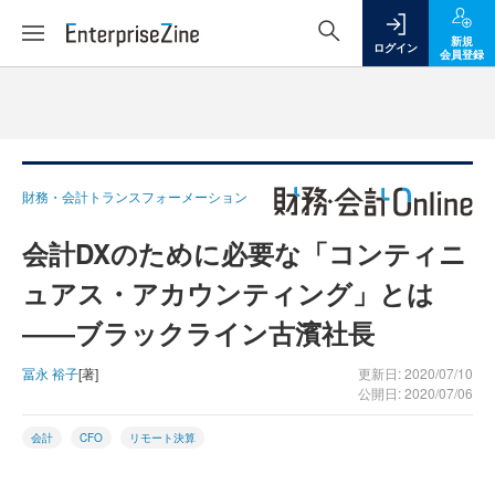
新規
ログイン
会員登録
財務・会計トランスフォーメーション
会計DXのために必要な「コンティニ
ュアス・アカウンティング」とは
――ブラックライン古濱社長
冨永 裕子
[著]
更新日: 2020/07/10
公開日: 2020/07/06
会計
CFO
リモート決算