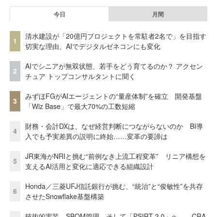
今日
月間
清水建設が「20億円プロジェクトを常駐者2名で」を目指す
1
切実な理由、AIでデジタルゼネコンにも変化
AIでシニアが無双状態、若手をどう育てるのか？ アクセン
2
チュア トップコンサルタントに聞く
みずほFGがAIエージェントの“量産体制”を確立 開発基盤
3
「Wiz Base」で最大70%の工数短縮
財務・会計DXは、なぜ経営判断につながらないのか BI導
4
入でも予実差異の説明に終始……変革の要諦は
JR東海がNRIと挑む“前例なき上流工程変革” リニア構想を
5
支えるAI活用と変化に適応できる組織設計
Honda／三菱UFJ信託銀行が挑む、“統治”と“俊敏性”を共存
6
させたSnowflake基盤構築
技術的実装、SBOM管理、そして「PSIRT 2.0」へ……CRA