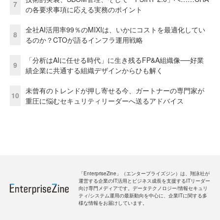
7
の各要求事項に応える実務のポイント
全社AI活用率99％のMIXIは、いかにコストを最適化してい
8
るのか？CTOが語るインフラ運用戦略
「分析はAIに任せる時代」に生き残るFP&A組織像──好業
9
績企業に共通する組織デザインからひも解く
未曾有のトレンドが押し寄せる今、ガートナーの専門家が
10
重圧に悩むセキュリティリーダーへ送るアドバイス
「EnterpriseZine」（エンタープライズジン）は、翔泳社が
運営する企業のIT活用とビジネス成長を支援するITリーダー
向け専門メディアです。データテクノロジー/情報セキュリ
ティ/システム運用の最新動向を中心に、企業ITに関する多
様な情報をお届けしています。