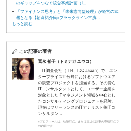
のギャップをつなぐ統合事業計画（I...
「ファイナンス思考」と「未来志向型経理」が経営の武
器となる【朝倉祐介氏×ブラックライン古濱...
もっと読む
この記事の著者
冨永 裕子（トミナガ ユウコ）
IT調査会社（ITR、IDC Japan）で、エン
タープライズIT分野におけるソフトウエア
の調査プロジェクトを担当する。その傍ら
ITコンサルタントとして、ユーザー企業を
対象としたITマネジメント領域を中心とし
たコンサルティングプロジェクトを経験。
現在はフリーランスのITアナリスト兼ITコ
ンサルタン...
※プロフィールは、執筆時点、または直近の記事の寄稿時点で
の内容です