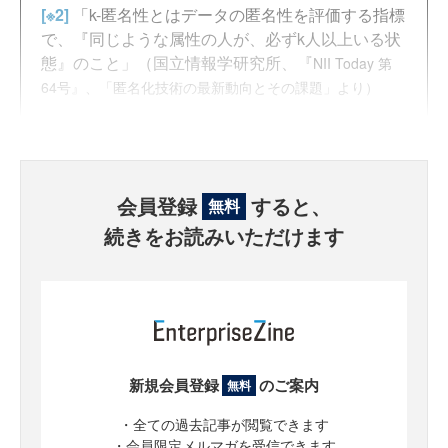
[※2]
「k-匿名性とはデータの匿名性を評価する指標
で、『同じような属性の人が、必ずk人以上いる状
態』のこと」（国立情報学研究所、『
NII Today 第
64号』、「
匿名化技術の最新動向とその課題」より）
会員登録
すると、
無料
続きをお読みいただけます
新規会員登録
のご案内
無料
・全ての過去記事が閲覧できます
・会員限定メルマガを受信できます