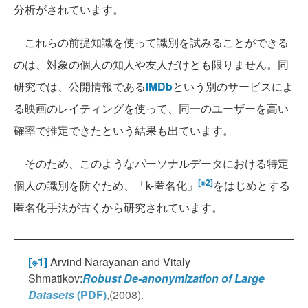
分析がされています。
これらの前提知識を使って識別を試みることができる
のは、対象の個人の知人や友人だけとも限りません。同
研究では、公開情報である
IMDb
という別のサービスによ
る映画のレイティングを使って、同一のユーザーを高い
確率で推定できたという結果も出ています。
そのため、このようなパーソナルデータにおける特定
[※2]
個人の識別を防ぐため、「k-匿名化」
をはじめとする
匿名化手法が古くから研究されています。
[※1]
Arvind Narayanan and Vitaly
Shmatikov:
Robust De-anonymization of Large
Datasets
(PDF)
,(2008).