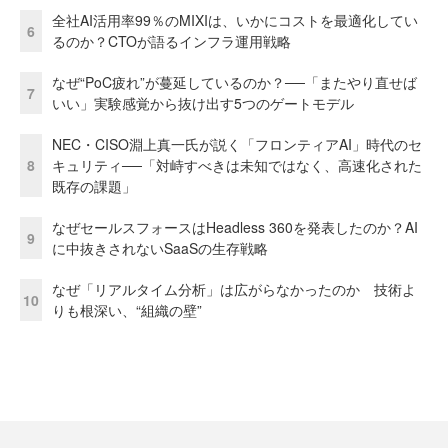
全社AI活用率99％のMIXIは、いかにコストを最適化してい
6
るのか？CTOが語るインフラ運用戦略
なぜ“PoC疲れ”が蔓延しているのか？──「またやり直せば
7
いい」実験感覚から抜け出す5つのゲートモデル
NEC・CISO淵上真一氏が説く「フロンティアAI」時代のセ
8
キュリティ──「対峙すべきは未知ではなく、高速化された
既存の課題」
なぜセールスフォースはHeadless 360を発表したのか？AI
9
に中抜きされないSaaSの生存戦略
なぜ「リアルタイム分析」は広がらなかったのか 技術よ
10
りも根深い、“組織の壁”