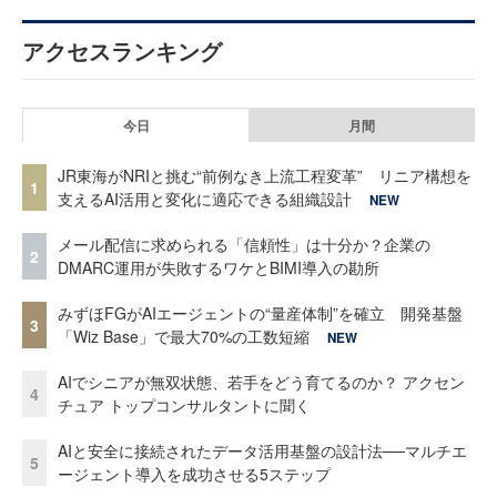
アクセスランキング
今日
月間
JR東海がNRIと挑む“前例なき上流工程変革” リニア構想を
1
支えるAI活用と変化に適応できる組織設計
NEW
メール配信に求められる「信頼性」は十分か？企業の
2
DMARC運用が失敗するワケとBIMI導入の勘所
みずほFGがAIエージェントの“量産体制”を確立 開発基盤
3
「Wiz Base」で最大70%の工数短縮
NEW
AIでシニアが無双状態、若手をどう育てるのか？ アクセン
4
チュア トップコンサルタントに聞く
AIと安全に接続されたデータ活用基盤の設計法──マルチエ
5
ージェント導入を成功させる5ステップ