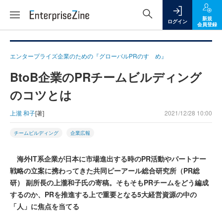
新規
ログイン
会員登録
エンタープライズ企業のための『グローバルPRのすゝめ』
BtoB企業のPRチームビルディング
のコツとは
上瀧 和子
[著]
2021/12/28 10:00
チームビルディング
企業広報
海外IT系企業が日本に市場進出する時のPR活動やパートナー
戦略の立案に携わってきた共同ピーアール総合研究所（PR総
研） 副所長の上瀧和子氏の寄稿。そもそもPRチームをどう編成
するのか、PRを推進する上で重要となる5大経営資源の中の
「人」に焦点を当てる