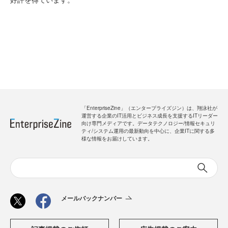
「EnterpriseZine」（エンタープライズジン）は、翔泳社が
運営する企業のIT活用とビジネス成長を支援するITリーダー
向け専門メディアです。データテクノロジー/情報セキュリ
ティ/システム運用の最新動向を中心に、企業ITに関する多
様な情報をお届けしています。
メールバックナンバー