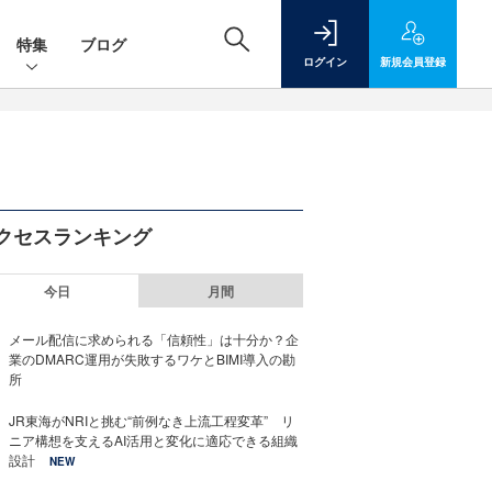
特集
ブログ
ログイン
新規
会員登録
クセスランキング
今日
月間
メール配信に求められる「信頼性」は十分か？企
業のDMARC運用が失敗するワケとBIMI導入の勘
所
JR東海がNRIと挑む“前例なき上流工程変革” リ
ニア構想を支えるAI活用と変化に適応できる組織
設計
NEW