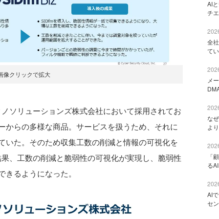
AI
チエ
2026
全社
てい
2026
画像クリックで拡大
メー
DM
2026
テクノソリューションズ株式会社において採用されてお
なぜ
ーからの多様な商品。サービスを扱うため、それに
より
ていた。そのため収集工数の削減と情報の可視化を
2026
「顧
した結果、工数の削減と脆弱性の可視化が実現し、脆弱性
るA
できるようになった。
2026
AI
セン