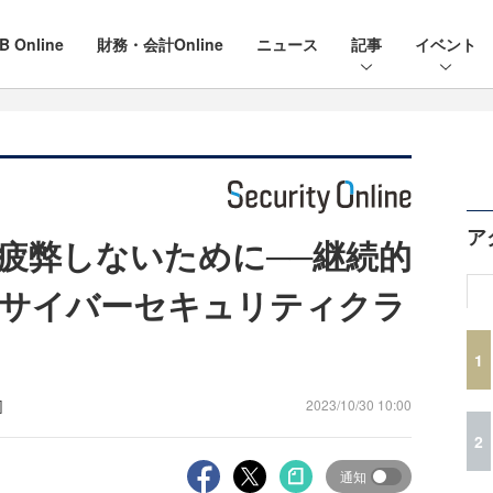
B Online
財務・会計Online
ニュース
記事
イベント
ア
疲弊しないために──継続的
、サイバーセキュリティクラ
1
]
2023/10/30 10:00
2
通知