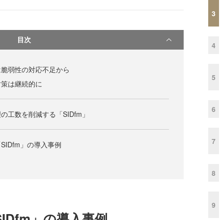
3
目次
4
は脆弱性の対応不足から
5
対策は継続的に
6
の工数を削減する「SIDfm」
7
IDfm」の導入事例
8
9
IDfm」の導入事例