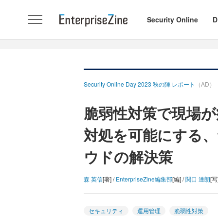
Security Online
D
Security Online Day 2023 秋の陣 レポート
（AD）
脆弱性対策で現場が
対処を可能にする
ウドの解決策
森 英信
[著] /
EnterpriseZine編集部
[編] /
関口 達朗
[写
セキュリティ
運用管理
脆弱性対策