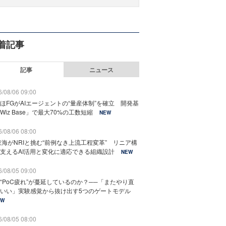
着記事
記事
ニュース
/08/06 09:00
ほFGがAIエージェントの“量産体制”を確立 開発基
Wiz Base」で最大70%の工数短縮
NEW
/08/06 08:00
東海がNRIと挑む“前例なき上流工程変革” リニア構
支えるAI活用と変化に適応できる組織設計
NEW
/08/05 09:00
“PoC疲れ”が蔓延しているのか？──「またやり直
いい」実験感覚から抜け出す5つのゲートモデル
EW
/08/05 08:00