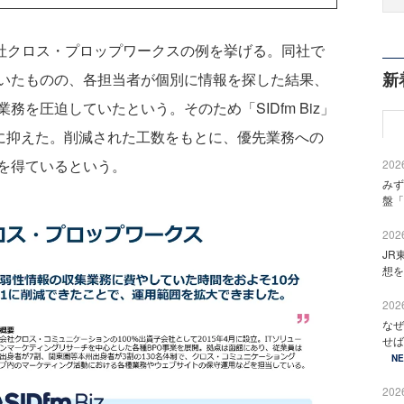
会社クロス・プロップワークスの例を挙げる。同社で
新
いたものの、各担当者が個別に情報を探した結果、
を圧迫していたという。そのため「SIDfm Biz」
1に抑えた。削減された工数をもとに、優先業務への
を得ているという。
2026
みず
盤「
2026
JR
想を
2026
なぜ
せば
N
2026