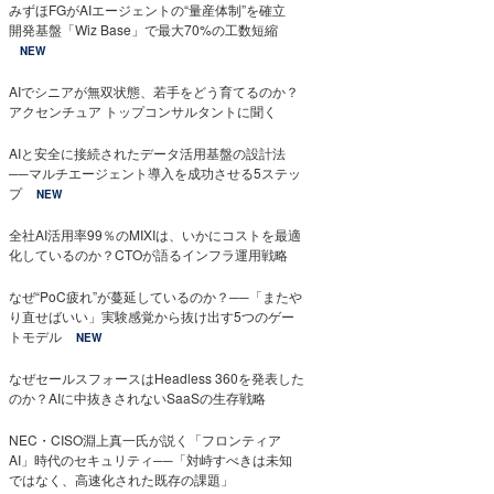
みずほFGがAIエージェントの“量産体制”を確立
開発基盤「Wiz Base」で最大70%の工数短縮
NEW
AIでシニアが無双状態、若手をどう育てるのか？
アクセンチュア トップコンサルタントに聞く
AIと安全に接続されたデータ活用基盤の設計法
──マルチエージェント導入を成功させる5ステッ
プ
NEW
全社AI活用率99％のMIXIは、いかにコストを最適
化しているのか？CTOが語るインフラ運用戦略
なぜ“PoC疲れ”が蔓延しているのか？──「またや
り直せばいい」実験感覚から抜け出す5つのゲー
トモデル
NEW
なぜセールスフォースはHeadless 360を発表した
のか？AIに中抜きされないSaaSの生存戦略
NEC・CISO淵上真一氏が説く「フロンティア
AI」時代のセキュリティ──「対峙すべきは未知
ではなく、高速化された既存の課題」