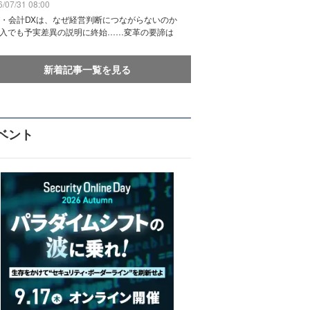
/07/31 08:00
務・会計DXは、なぜ経営判断につながらないのか
導入でも予実差異の説明に終始……変革の要諦は
新着記事一覧を見る
ベント