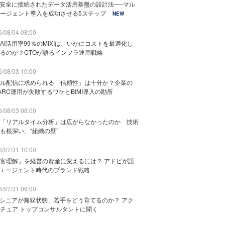
と安全に接続されたデータ活用基盤の設計法──マル
ージェント導入を成功させる5ステップ
NEW
/08/04 08:00
AI活用率99％のMIXIは、いかにコストを最適化し
るのか？CTOが語るインフラ運用戦略
/08/03 10:00
ル配信に求められる「信頼性」は十分か？企業の
ARC運用が失敗するワケとBIMI導入の勘所
/08/03 08:00
「リアルタイム分析」は広がらなかったのか 技術
も根深い、“組織の壁”
/07/31 10:00
客理解」を経営の資産に変えるには？ アドビが語
Iエージェント時代のブランド戦略
/07/31 09:00
でシニアが無双状態、若手をどう育てるのか？ アク
チュア トップコンサルタントに聞く