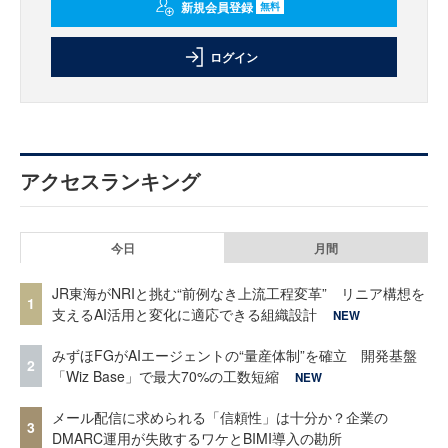
新規会員登録
無料
ログイン
アクセスランキング
今日
月間
JR東海がNRIと挑む“前例なき上流工程変革” リニア構想を
1
支えるAI活用と変化に適応できる組織設計
NEW
みずほFGがAIエージェントの“量産体制”を確立 開発基盤
2
「Wiz Base」で最大70%の工数短縮
NEW
メール配信に求められる「信頼性」は十分か？企業の
3
DMARC運用が失敗するワケとBIMI導入の勘所