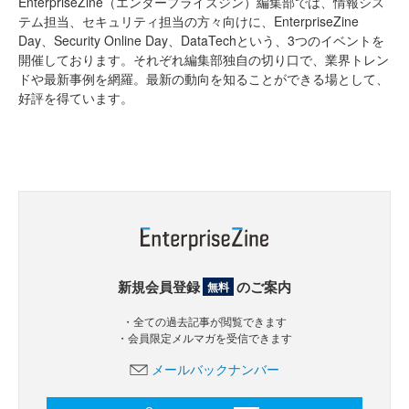
EnterpriseZine（エンタープライズジン）編集部では、情報シス
テム担当、セキュリティ担当の方々向けに、EnterpriseZine
Day、Security Online Day、DataTechという、3つのイベントを
開催しております。それぞれ編集部独自の切り口で、業界トレン
ドや最新事例を網羅。最新の動向を知ることができる場として、
好評を得ています。
新規会員登録
のご案内
無料
・全ての過去記事が閲覧できます
・会員限定メルマガを受信できます
メールバックナンバー