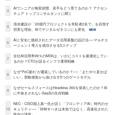
AIでシニアが無双状態、若手をどう育てるのか？ アクセン
4
チュア トップコンサルタントに聞く
清水建設が「20億円プロジェクトを常駐者2名で」を目指す
5
切実な理由、AIでデジタルゼネコンにも変化
NEW
AIと安全に接続されたデータ活用基盤の設計法──マルチエ
6
ージェント導入を成功させる5ステップ
全社AI活用率99％のMIXIは、いかにコストを最適化してい
7
るのか？CTOが語るインフラ運用戦略
なぜ“PoC疲れ”が蔓延しているのか？──「またやり直せば
8
いい」実験感覚から抜け出す5つのゲートモデル
なぜセールスフォースはHeadless 360を発表したのか？AI
9
に中抜きされないSaaSの生存戦略
NEC・CISO淵上真一氏が説く「フロンティアAI」時代のセ
10
キュリティ──「対峙すべきは未知ではなく、高速化された
既存の課題」