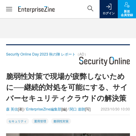
新規
ログイン
会員登録
Security Online Day 2023 秋の陣 レポート
（AD）
脆弱性対策で現場が疲弊しないため
に──継続的対処を可能にする、サイ
バーセキュリティクラウドの解決策
森 英信
[著] /
EnterpriseZine編集部
[編] /
関口 達朗
[写]
2023/10/30 10:00
セキュリティ
運用管理
脆弱性対策