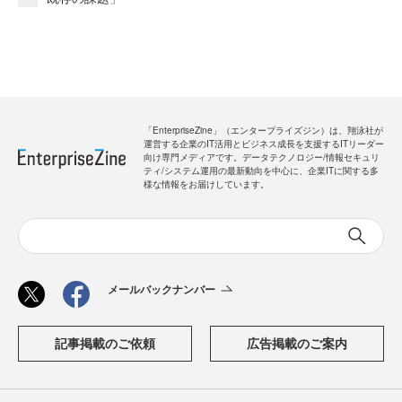
「EnterpriseZine」（エンタープライズジン）は、翔泳社が
運営する企業のIT活用とビジネス成長を支援するITリーダー
向け専門メディアです。データテクノロジー/情報セキュリ
ティ/システム運用の最新動向を中心に、企業ITに関する多
様な情報をお届けしています。
メールバックナンバー
記事掲載のご依頼
広告掲載のご案内