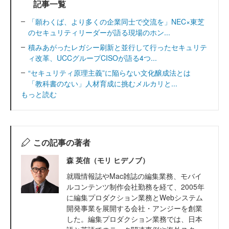
記事一覧
「願わくば、より多くの企業同士で交流を」NEC×東芝
のセキュリティリーダーが語る現場のホン...
積みあがったレガシー刷新と並行して行ったセキュリテ
ィ改革、UCCグループCISOが語る4つ...
“セキュリティ原理主義”に陥らない文化醸成法とは
「教科書のない」人材育成に挑むメルカリと...
もっと読む
この記事の著者
森 英信（モリ ヒデノブ）
就職情報誌やMac雑誌の編集業務、モバイ
ルコンテンツ制作会社勤務を経て、2005年
に編集プロダクション業務とWebシステム
開発事業を展開する会社・アンジーを創業
した。編集プロダクション業務では、日本