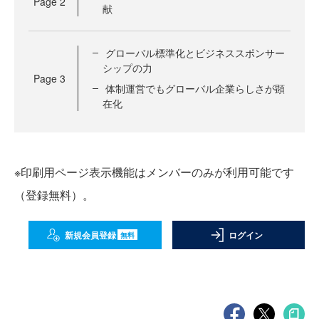
Page
2
献
グローバル標準化とビジネススポンサー
シップの力
Page
3
体制運営でもグローバル企業らしさが顕
在化
※印刷用ページ表示機能はメンバーのみが利用可能です
（登録無料）。
新規会員登録
ログイン
無料