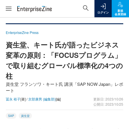
新規
ログイン
会員登録
EnterpriseZine Press
資生堂、キート氏が語ったビジネス
変革の原則：「FOCUSプログラム」
で取り組むグローバル標準化の4つの
柱
資生堂 フランソワ・キート氏 講演「SAP NOW Japan」レポ
ート
冨永 裕子
[著] /
京部康男 (編集部)
[編]
更新日: 2023/10/26
公開日: 2023/10/25
SAP
資生堂