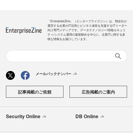
「EnterpriseZine」（エンタープライズジン）は、翔泳社が
運営する企業のIT活用とビジネス成長を支援するITリーダー
向け専門メディアです。データテクノロジー/情報セキュリ
ティ/システム運用の最新動向を中心に、企業ITに関する多
様な情報をお届けしています。
メールバックナンバー
記事掲載のご依頼
広告掲載のご案内
Security Online
DB Online