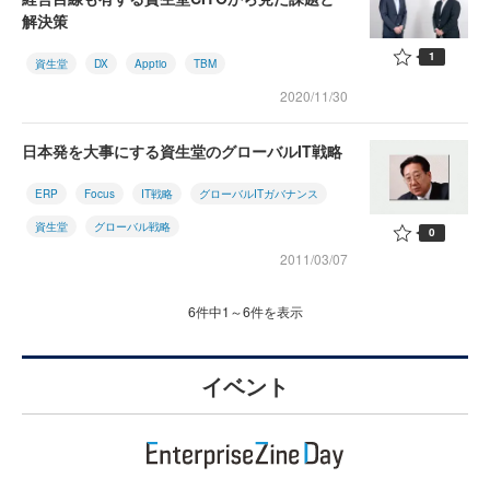
解決策
1
資生堂
DX
Apptio
TBM
2020/11/30
日本発を大事にする資生堂のグローバルIT戦略
ERP
Focus
IT戦略
グローバルITガバナンス
資生堂
グローバル戦略
0
2011/03/07
6件中1～6件を表示
イベント