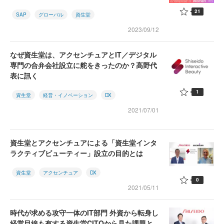
21
SAP
グローバル
資生堂
2023/09/12
なぜ資生堂は、アクセンチュアとIT／デジタル
専門の合弁会社設立に舵をきったのか？高野代
表に訊く
1
資生堂
経営・イノベーション
DX
2021/07/01
資生堂とアクセンチュアによる「資生堂インタ
ラクティブビューティー」設立の目的とは
資生堂
アクセンチュア
DX
0
2021/05/11
時代が求める攻守一体のIT部門 外資から転身し
経営目線も有する資生堂CITOから見た課題と