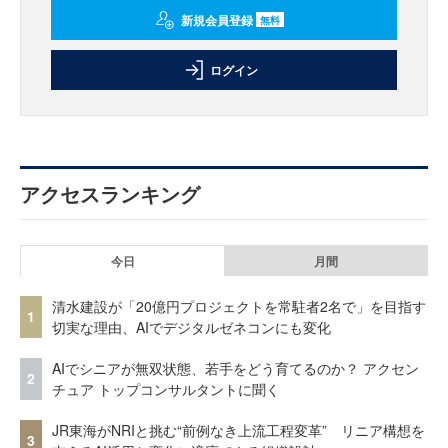
新規会員登録
無料
ログイン
アクセスランキング
今日
月間
清水建設が「20億円プロジェクトを常駐者2名で」を目指す
1
切実な理由、AIでデジタルゼネコンにも変化
AIでシニアが無双状態、若手をどう育てるのか？ アクセン
2
チュア トップコンサルタントに聞く
JR東海がNRIと挑む“前例なき上流工程変革” リニア構想を
3