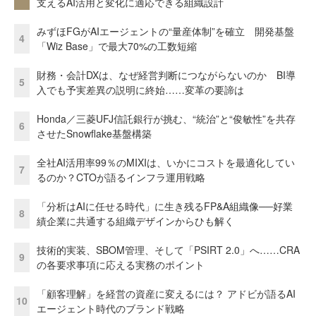
支えるAI活用と変化に適応できる組織設計
みずほFGがAIエージェントの“量産体制”を確立 開発基盤
4
「Wiz Base」で最大70%の工数短縮
財務・会計DXは、なぜ経営判断につながらないのか BI導
5
入でも予実差異の説明に終始……変革の要諦は
Honda／三菱UFJ信託銀行が挑む、“統治”と“俊敏性”を共存
6
させたSnowflake基盤構築
全社AI活用率99％のMIXIは、いかにコストを最適化してい
7
るのか？CTOが語るインフラ運用戦略
「分析はAIに任せる時代」に生き残るFP&A組織像──好業
8
績企業に共通する組織デザインからひも解く
技術的実装、SBOM管理、そして「PSIRT 2.0」へ……CRA
9
の各要求事項に応える実務のポイント
「顧客理解」を経営の資産に変えるには？ アドビが語るAI
10
エージェント時代のブランド戦略