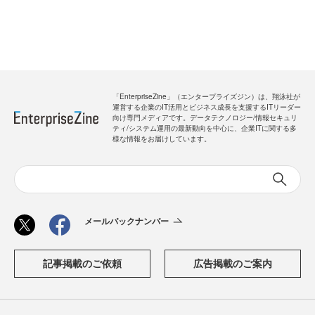
「EnterpriseZine」（エンタープライズジン）は、翔泳社が
運営する企業のIT活用とビジネス成長を支援するITリーダー
向け専門メディアです。データテクノロジー/情報セキュリ
ティ/システム運用の最新動向を中心に、企業ITに関する多
様な情報をお届けしています。
メールバックナンバー
記事掲載のご依頼
広告掲載のご案内