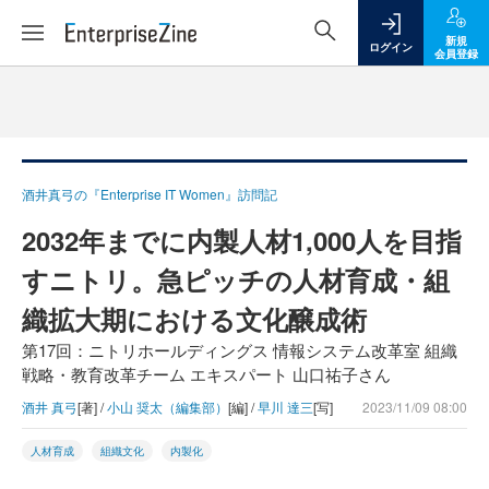
新規
ログイン
会員登録
酒井真弓の『Enterprise IT Women』訪問記
2032年までに内製人材1,000人を目指
すニトリ。急ピッチの人材育成・組
織拡大期における文化醸成術
第17回：ニトリホールディングス 情報システム改革室 組織
戦略・教育改革チーム エキスパート 山口祐子さん
酒井 真弓
[著] /
小山 奨太（編集部）
[編] /
早川 達三
[写]
2023/11/09 08:00
人材育成
組織文化
内製化