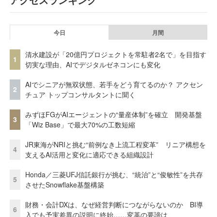
今日
月間
清水建設が「20億円プロジェクトを常駐者2名で」を目指す
1
切実な理由、AIでデジタルゼネコンにも変化
AIでシニアが無双状態、若手をどう育てるのか？ アクセン
2
チュア トップコンサルタントに聞く
みずほFGがAIエージェントの“量産体制”を確立 開発基盤
3
「Wiz Base」で最大70%の工数短縮
JR東海がNRIと挑む“前例なき上流工程変革” リニア構想を
4
支えるAI活用と変化に適応できる組織設計
Honda／三菱UFJ信託銀行が挑む、“統治”と“俊敏性”を共存
5
させたSnowflake基盤構築
財務・会計DXは、なぜ経営判断につながらないのか BI導
6
入でも予実差異の説明に終始……変革の要諦は