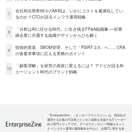
全社AI活用率99％のMIXIは、いかにコストを最適化してい
7
るのか？CTOが語るインフラ運用戦略
「分析はAIに任せる時代」に生き残るFP&A組織像──好業
8
績企業に共通する組織デザインからひも解く
技術的実装、SBOM管理、そして「PSIRT 2.0」へ……CRA
9
の各要求事項に応える実務のポイント
「顧客理解」を経営の資産に変えるには？ アドビが語るAI
10
エージェント時代のブランド戦略
「EnterpriseZine」（エンタープライズジン）は、翔泳社が
運営する企業のIT活用とビジネス成長を支援するITリーダー
向け専門メディアです。データテクノロジー/情報セキュリ
ティ/システム運用の最新動向を中心に、企業ITに関する多