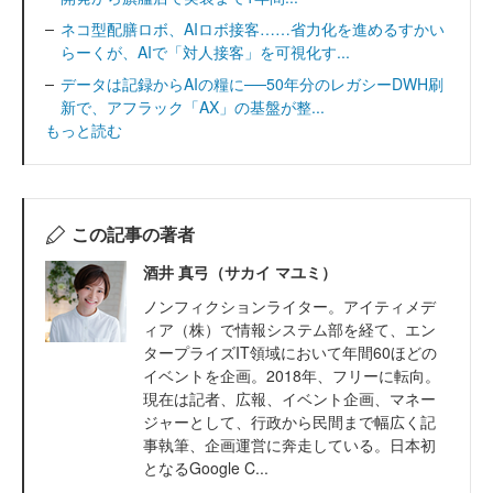
ネコ型配膳ロボ、AIロボ接客……省力化を進めるすかい
らーくが、AIで「対人接客」を可視化す...
データは記録からAIの糧に──50年分のレガシーDWH刷
新で、アフラック「AX」の基盤が整...
もっと読む
この記事の著者
酒井 真弓（サカイ マユミ）
ノンフィクションライター。アイティメデ
ィア（株）で情報システム部を経て、エン
タープライズIT領域において年間60ほどの
イベントを企画。2018年、フリーに転向。
現在は記者、広報、イベント企画、マネー
ジャーとして、行政から民間まで幅広く記
事執筆、企画運営に奔走している。日本初
となるGoogle C...