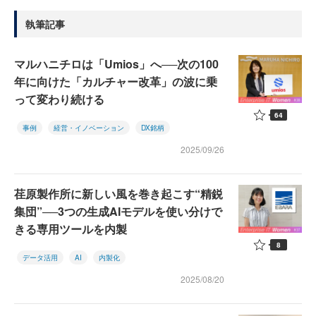
執筆記事
マルハニチロは「Umios」へ──次の100
年に向けた「カルチャー改革」の波に乗
って変わり続ける
64
事例
経営・イノベーション
DX銘柄
2025/09/26
荏原製作所に新しい風を巻き起こす“精鋭
集団”──3つの生成AIモデルを使い分けで
きる専用ツールを内製
8
データ活用
AI
内製化
2025/08/20