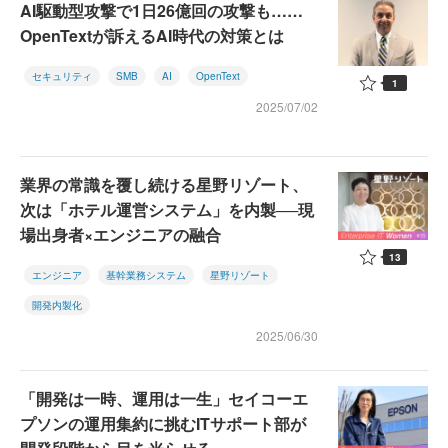
AI駆動型攻撃で1日26億回の攻撃も……
OpenTextが訴えるAI時代の対策とは
セキュリティ
SMB
AI
OpenText
1
2025/07/02
業界の常識を覆し続ける星野リゾート、
次は「ホテル運営システム」を内製──現
場出身者×エンジニアの融合
13
エンジニア
基幹業務システム
星野リゾート
開発内製化
2025/06/30
「開発は一時、運用は一生」セイコーエ
プソンの運用集約に挑むITサポート部が