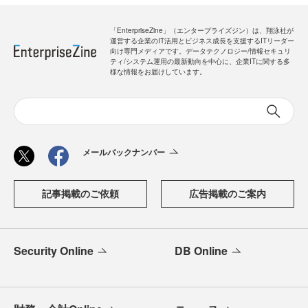
「EnterpriseZine」（エンタープライズジン）は、翔泳社が
運営する企業のIT活用とビジネス成長を支援するITリーダー
向け専門メディアです。データテクノロジー/情報セキュリ
ティ/システム運用の最新動向を中心に、企業ITに関する多
様な情報をお届けしています。
メールバックナンバー
記事掲載のご依頼
広告掲載のご案内
Security Online
DB Online