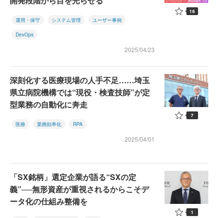
開発段階から目を光らせる
16
運用・保守
システム管理
ユーザー事例
DevOps
2025/04/23
深刻化する医療現場の人手不足……埼玉
県立病院機構では“現役・検査技師”が定
型業務の自動化に奔走
7
医療
業務効率化
RPA
2025/04/01
「SX銘柄」選定企業が語る“SXの定
義”──無形資産が重視されるからこそデ
ータ化の仕組み整備を
1