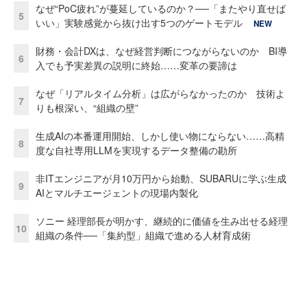
なぜ“PoC疲れ”が蔓延しているのか？──「またやり直せば
5
いい」実験感覚から抜け出す5つのゲートモデル
NEW
財務・会計DXは、なぜ経営判断につながらないのか BI導
6
入でも予実差異の説明に終始……変革の要諦は
なぜ「リアルタイム分析」は広がらなかったのか 技術よ
7
りも根深い、“組織の壁”
生成AIの本番運用開始、しかし使い物にならない……高精
8
度な自社専用LLMを実現するデータ整備の勘所
非ITエンジニアが月10万円から始動、SUBARUに学ぶ生成
9
AIとマルチエージェントの現場内製化
ソニー 経理部長が明かす、継続的に価値を生み出せる経理
10
組織の条件──「集約型」組織で進める人材育成術