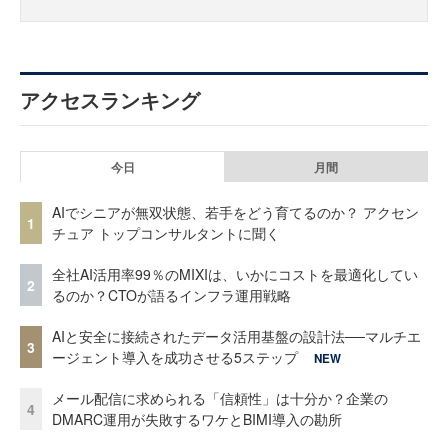
アクセスランキング
今日
月間
AIでシニアが無双状態、若手をどう育てるのか？ アクセン
1
チュア トップコンサルタントに聞く
全社AI活用率99％のMIXIは、いかにコストを最適化してい
2
るのか？CTOが語るインフラ運用戦略
AIと安全に接続されたデータ活用基盤の設計法──マルチエ
3
ージェント導入を成功させる5ステップ
NEW
メール配信に求められる「信頼性」は十分か？企業の
4
DMARC運用が失敗するワケとBIMI導入の勘所