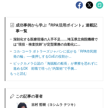
成功事例から学ぶ『RPA活用ポイント』連載記
事一覧
深刻化する医療現場の人手不足……埼玉県立病院機構で
は“現役・検査技師”が定型業務の自動化に...
コカ･コーラ ボトラーズジャパンに拡がる「RPA市民開
発の輪」──後押しするCoEの役割か...
ビックカメラ公認の「海賊船の船長」が摩擦を恐れずに
進めるDX 前職で培った“内製術”で手腕...
もっと読む
この記事の著者
吉村 哲樹（ヨシムラ テツキ）