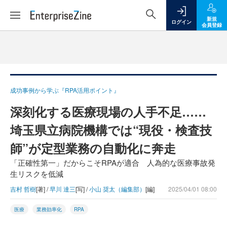
新規
ログイン
会員登録
成功事例から学ぶ『RPA活用ポイント』
深刻化する医療現場の人手不足……
埼玉県立病院機構では“現役・検査技
師”が定型業務の自動化に奔走
「正確性第一」だからこそRPAが適合 人為的な医療事故発
生リスクを低減
吉村 哲樹
[著] /
早川 達三
[写] /
小山 奨太（編集部）
[編]
2025/04/01 08:00
医療
業務効率化
RPA