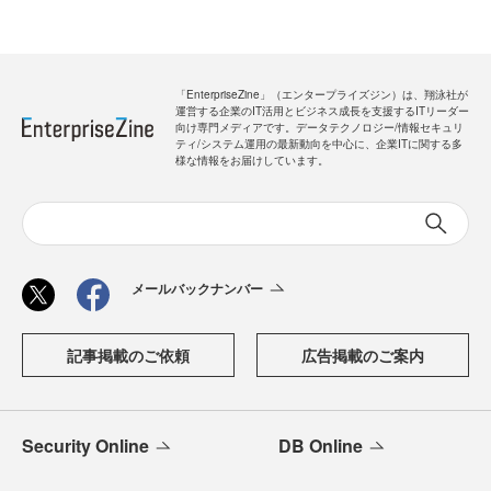
「EnterpriseZine」（エンタープライズジン）は、翔泳社が
運営する企業のIT活用とビジネス成長を支援するITリーダー
向け専門メディアです。データテクノロジー/情報セキュリ
ティ/システム運用の最新動向を中心に、企業ITに関する多
様な情報をお届けしています。
メールバックナンバー
記事掲載のご依頼
広告掲載のご案内
Security Online
DB Online