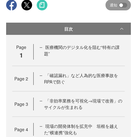
通知
目次
Page
医療機関のデジタル化を阻む“特有の課
1
題”
「確認漏れ」など人為的な医療事故を
Page
2
RPAで防ぐ
「非効率業務を可視化→現場で改善」の
Page
3
サイクルが生まれる
現場の開発体制を拡充中 垣根を越え
Page
4
た“横連携”強化も