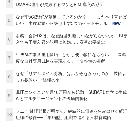
4
DMARC運用が失敗するワケとBIMI導入の勘所
なぜ“PoC疲れ”が蔓延しているのか？──「またやり直せば
5
いい」実験感覚から抜け出す5つのゲートモデル
NEW
財務・会計DXは、なぜ経営判断につながらないのか BI導
6
入でも予実差異の説明に終始……変革の要諦は
生成AIの本番運用開始、しかし使い物にならない……高精
7
度な自社専用LLMを実現するデータ整備の勘所
なぜ「リアルタイム分析」は広がらなかったのか 技術よ
8
りも根深い、“組織の壁”
非ITエンジニアが月10万円から始動、SUBARUに学ぶ生成
9
AIとマルチエージェントの現場内製化
ソニー 経理部長が明かす、継続的に価値を生み出せる経理
10
組織の条件──「集約型」組織で進める人材育成術