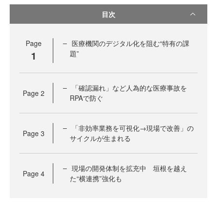
目次
Page
医療機関のデジタル化を阻む“特有の課
1
題”
「確認漏れ」など人為的な医療事故を
Page
2
RPAで防ぐ
「非効率業務を可視化→現場で改善」の
Page
3
サイクルが生まれる
現場の開発体制を拡充中 垣根を越え
Page
4
た“横連携”強化も