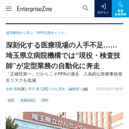
新規
ログイン
会員登録
成功事例から学ぶ『RPA活用ポイント』
深刻化する医療現場の人手不足……
埼玉県立病院機構では“現役・検査技
師”が定型業務の自動化に奔走
「正確性第一」だからこそRPAが適合 人為的な医療事故発
生リスクを低減
吉村 哲樹
[著] /
早川 達三
[写] /
小山 奨太（編集部）
[編]
2025/04/01 08:00
医療
業務効率化
RPA