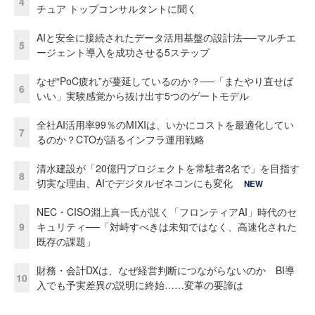
4
チュア トップコンサルタントに聞く
AIと安全に接続されたデータ活用基盤の設計法──マルチエ
5
ージェント導入を成功させる5ステップ
なぜ“PoC疲れ”が蔓延しているのか？──「またやり直せば
6
いい」実験感覚から抜け出す5つのゲートモデル
全社AI活用率99％のMIXIは、いかにコストを最適化してい
7
るのか？CTOが語るインフラ運用戦略
清水建設が「20億円プロジェクトを常駐者2名で」を目指す
8
切実な理由、AIでデジタルゼネコンにも変化
NEW
NEC・CISO淵上真一氏が説く「フロンティアAI」時代のセ
9
キュリティ──「対峙すべきは未知ではなく、高速化された
既存の課題」
財務・会計DXは、なぜ経営判断につながらないのか BI導
10
入でも予実差異の説明に終始……変革の要諦は