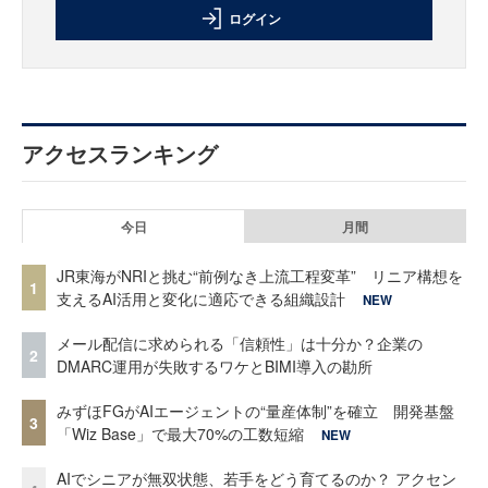
ログイン
アクセスランキング
今日
月間
JR東海がNRIと挑む“前例なき上流工程変革” リニア構想を
1
支えるAI活用と変化に適応できる組織設計
NEW
メール配信に求められる「信頼性」は十分か？企業の
2
DMARC運用が失敗するワケとBIMI導入の勘所
みずほFGがAIエージェントの“量産体制”を確立 開発基盤
3
「Wiz Base」で最大70%の工数短縮
NEW
AIでシニアが無双状態、若手をどう育てるのか？ アクセン