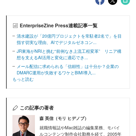
EnterpriseZine Press連載記事一覧
清水建設が「20億円プロジェクトを常駐者2名で」を目
指す切実な理由、AIでデジタルゼネコン...
JR東海がNRIと挑む“前例なき上流工程変革” リニア構
想を支えるAI活用と変化に適応でき...
メール配信に求められる「信頼性」は十分か？企業の
DMARC運用が失敗するワケとBIMI導入...
もっと読む
この記事の著者
森 英信（モリ ヒデノブ）
就職情報誌やMac雑誌の編集業務、モバイ
ルコンテンツ制作会社勤務を経て、2005年