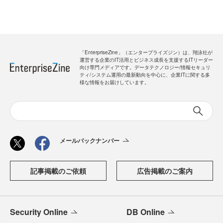
「EnterpriseZine」（エンタープライズジン）は、翔泳社が
運営する企業のIT活用とビジネス成長を支援するITリーダー
向け専門メディアです。データテクノロジー/情報セキュリ
ティ/システム運用の最新動向を中心に、企業ITに関する多
様な情報をお届けしています。
メールバックナンバー
記事掲載のご依頼
広告掲載のご案内
Security Online
DB Online