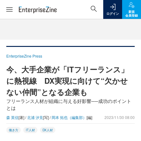
新規
ログイン
会員登録
EnterpriseZine Press
今、大手企業が「ITフリーランス」
に熱視線 DX実現に向けて“欠かせ
ない仲間”となる企業も
フリーランス人材が組織に与える好影響──成功のポイント
とは
森 英信
[著] /
北浦 汐見
[写] /
岡本 拓也（編集部）
[編]
2023/11/30 08:00
働き方
IT人材
DX人材