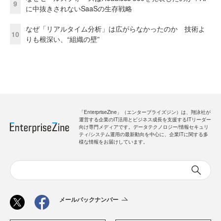
9
に中抜きされないSaaSの生存戦略
なぜ「リアルタイム分析」は広がらなかったのか 技術よ
10
りも根深い、“組織の壁”
「EnterpriseZine」（エンタープライズジン）は、翔泳社が
運営する企業のIT活用とビジネス成長を支援するITリーダー
向け専門メディアです。データテクノロジー/情報セキュリ
ティ/システム運用の最新動向を中心に、企業ITに関する多
様な情報をお届けしています。
メールバックナンバー