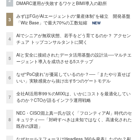
DMARC運用が失敗するワケとBIMI導入の勘所
みずほFGがAIエージェントの“量産体制”を確立 開発基盤
3
「Wiz Base」で最大70%の工数短縮
NEW
AIでシニアが無双状態、若手をどう育てるのか？ アクセン
4
チュア トップコンサルタントに聞く
AIと安全に接続されたデータ活用基盤の設計法──マルチエ
5
ージェント導入を成功させる5ステップ
なぜ“PoC疲れ”が蔓延しているのか？──「またやり直せば
6
いい」実験感覚から抜け出す5つのゲートモデル
全社AI活用率99％のMIXIは、いかにコストを最適化してい
7
るのか？CTOが語るインフラ運用戦略
NEC・CISO淵上真一氏が説く「フロンティアAI」時代のセ
8
キュリティ──「対峙すべきは未知ではなく、高速化された
既存の課題」
なぜセールスフォースはHeadless 360を発表したのか？AI