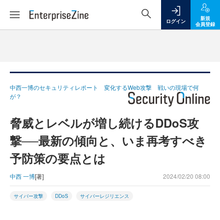
新規
ログイン
会員登録
中西一博のセキュリティレポート 変化するWeb攻撃 戦いの現場で何
が？
脅威とレベルが増し続けるDDoS攻
撃──最新の傾向と、いま再考すべき
予防策の要点とは
中西 一博
[著]
2024/02/20 08:00
サイバー攻撃
DDoS
サイバーレジリエンス