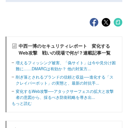
中西一博のセキュリティレポート 変化する
Web攻撃 戦いの現場で何が？連載記事一覧
増えるフィッシング被害、「偽サイト」は今や見分け困
難に……DMARCは有効か？ 他の対策方...
削ぎ落とされるブランドの信頼と収益──進化する「ス
クレイパーボット」の実態と、最新の対抗手...
変化するWeb攻撃──アタックサーフェスの拡大と攻撃
者の意図から、採るべき防衛戦略を導き出...
もっと読む