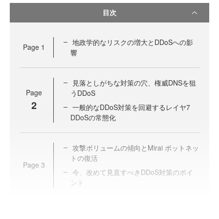
目次
地政学的なリスクの増大とDDoSへの影
Page
1
響
見落としがちな対策の穴、権威DNSを狙
Page
うDDoS
2
一般的なDDoS対策を回避するレイヤ7
DDoSの常態化
攻撃ボリュームの傾向とMirai ボットネッ
トの復活
Page
3
今、改めて見直すべきDDoS対策のポイ
ント